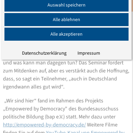
weiterführenden Ideen für die Arbeit im Projekt haben
Auswahl speichern
Newsletter
unsere Erwartungen weit übertroffen.“
Alle ablehnen
„Wir sind hier“ ist ein Anfang mit Singen, Rollenspielen
und vielen Diskussionen. Was sind Kategorien von
Alle akzeptieren
Diskriminierung? Ist die verstärkte Polizeikontrolle
dunkelhäutiger Menschen Diskriminierung oder eine
Datenschutzerklärung
Impressum
Sicherheitsmaßnahme? Wie entsteht Diskriminierung
und was kann man dagegen tun? Das Seminar fordert
zum Mitdenken auf, aber es verstärkt auch die Hoffnung,
dass, so sagt ein Teilnehmer, „auch in Deutschland
irgendwann alles gut wird“.
„Wir sind hier“ fand im Rahmen des Projekts
„Empowered by Democracy" des Bundesausschuss
politische Bildung (bap e.V.) statt. Mehr dazu unter
http://empowered-by-democracy.de/
Weitere Filme
finden Sie auf dem
YouTube-Kanal von Empowered by