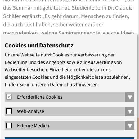
das Seminar mit geleitet hat. Studienleiterin Dr. Claudia
Schäfer ergänzt: „Es geht darum, Menschen zu finden,
die auch Lust haben, selber weiter darüber
nachzudenken, welche Seminarangebote, welche Ideen,
welche Aktivitäten für andere Geflüchtete hier in
Cookies und Datenschutz
Deutschland interessant sein könnten.“
Unsere Webseite nutzt Cookies zur Verbesserung der
Bedienung und des Angebots sowie zur Auswertung von
In diesem ersten Schritt sei es ihr in allererster Linie
Webseitenbesuchen. Einzelheiten über die von uns
darum gegangen, zuzuhören und zu verstehen, was
eingesetzten Cookies und die Möglichkeit diese abzulehnen,
junge Menschen mit Fluchterfahrung bewegt und
finden Sie in unseren Datenschutzhinweisen.
welchen politischen Fragen sie sich nähern wollen, sagt
▾
Erforderliche Cookies
die Studienleiterin nach der Veranstaltung. „Dafür haben
wir viele verschiedene inhaltliche und methodische
▾
Web-Analyse
Impulse aus der historisch-politischen Bildung, der
Antidiskriminierungsarbeit, der Körperarbeit und vieles
▾
Externe Medien
mehr gesetzt. Das Interesse und die eigenen
Anmeldung