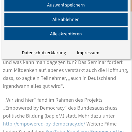
weiterführenden Ideen für die Arbeit im Projekt haben
Auswahl speichern
Newsletter
unsere Erwartungen weit übertroffen.“
Alle ablehnen
„Wir sind hier“ ist ein Anfang mit Singen, Rollenspielen
und vielen Diskussionen. Was sind Kategorien von
Alle akzeptieren
Diskriminierung? Ist die verstärkte Polizeikontrolle
dunkelhäutiger Menschen Diskriminierung oder eine
Datenschutzerklärung
Impressum
Sicherheitsmaßnahme? Wie entsteht Diskriminierung
und was kann man dagegen tun? Das Seminar fordert
zum Mitdenken auf, aber es verstärkt auch die Hoffnung,
dass, so sagt ein Teilnehmer, „auch in Deutschland
irgendwann alles gut wird“.
„Wir sind hier“ fand im Rahmen des Projekts
„Empowered by Democracy" des Bundesausschuss
politische Bildung (bap e.V.) statt. Mehr dazu unter
http://empowered-by-democracy.de/
Weitere Filme
finden Sie auf dem
YouTube-Kanal von Empowered by