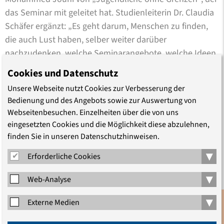
das Seminar mit geleitet hat. Studienleiterin Dr. Claudia
Schäfer ergänzt: „Es geht darum, Menschen zu finden,
die auch Lust haben, selber weiter darüber
nachzudenken, welche Seminarangebote, welche Ideen,
welche Aktivitäten für andere Geflüchtete hier in
Cookies und Datenschutz
Deutschland interessant sein könnten.“
Unsere Webseite nutzt Cookies zur Verbesserung der
Bedienung und des Angebots sowie zur Auswertung von
In diesem ersten Schritt sei es ihr in allererster Linie
Webseitenbesuchen. Einzelheiten über die von uns
darum gegangen, zuzuhören und zu verstehen, was
eingesetzten Cookies und die Möglichkeit diese abzulehnen,
junge Menschen mit Fluchterfahrung bewegt und
finden Sie in unseren Datenschutzhinweisen.
welchen politischen Fragen sie sich nähern wollen, sagt
▾
Erforderliche Cookies
die Studienleiterin nach der Veranstaltung. „Dafür haben
wir viele verschiedene inhaltliche und methodische
▾
Web-Analyse
Impulse aus der historisch-politischen Bildung, der
Antidiskriminierungsarbeit, der Körperarbeit und vieles
▾
Externe Medien
mehr gesetzt. Das Interesse und die eigenen
Anmeldung