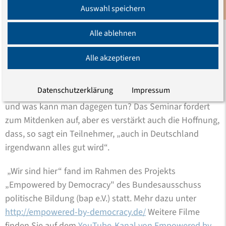
weiterführenden Ideen für die Arbeit im Projekt haben
Auswahl speichern
Newsletter
unsere Erwartungen weit übertroffen.“
Alle ablehnen
„Wir sind hier“ ist ein Anfang mit Singen, Rollenspielen
und vielen Diskussionen. Was sind Kategorien von
Alle akzeptieren
Diskriminierung? Ist die verstärkte Polizeikontrolle
dunkelhäutiger Menschen Diskriminierung oder eine
Datenschutzerklärung
Impressum
Sicherheitsmaßnahme? Wie entsteht Diskriminierung
und was kann man dagegen tun? Das Seminar fordert
zum Mitdenken auf, aber es verstärkt auch die Hoffnung,
dass, so sagt ein Teilnehmer, „auch in Deutschland
irgendwann alles gut wird“.
„Wir sind hier“ fand im Rahmen des Projekts
„Empowered by Democracy" des Bundesausschuss
politische Bildung (bap e.V.) statt. Mehr dazu unter
http://empowered-by-democracy.de/
Weitere Filme
finden Sie auf dem
YouTube-Kanal von Empowered by