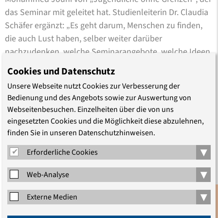
das Seminar mit geleitet hat. Studienleiterin Dr. Claudia
Schäfer ergänzt: „Es geht darum, Menschen zu finden,
die auch Lust haben, selber weiter darüber
nachzudenken, welche Seminarangebote, welche Ideen,
welche Aktivitäten für andere Geflüchtete hier in
Cookies und Datenschutz
Deutschland interessant sein könnten.“
Unsere Webseite nutzt Cookies zur Verbesserung der
Bedienung und des Angebots sowie zur Auswertung von
In diesem ersten Schritt sei es ihr in allererster Linie
Webseitenbesuchen. Einzelheiten über die von uns
darum gegangen, zuzuhören und zu verstehen, was
eingesetzten Cookies und die Möglichkeit diese abzulehnen,
junge Menschen mit Fluchterfahrung bewegt und
finden Sie in unseren Datenschutzhinweisen.
welchen politischen Fragen sie sich nähern wollen, sagt
▾
Erforderliche Cookies
die Studienleiterin nach der Veranstaltung. „Dafür haben
wir viele verschiedene inhaltliche und methodische
▾
Web-Analyse
Impulse aus der historisch-politischen Bildung, der
Antidiskriminierungsarbeit, der Körperarbeit und vieles
▾
Externe Medien
mehr gesetzt. Das Interesse und die eigenen
Anmeldung