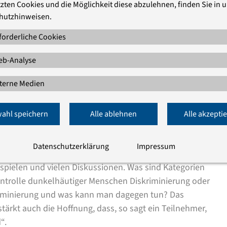
zten Cookies und die Möglichkeit diese abzulehnen, finden Sie in 
, der das Seminar mit geleitet hat. Studienleiterin
hutzhinweisen.
nschen zu finden, die auch Lust haben, selber weiter
, welche Ideen, welche Aktivitäten für andere
forderliche Cookies
n könnten.“
b-Analyse
er Linie darum gegangen, zuzuhören und zu verstehen,
terne Medien
 und welchen politischen Fragen sie sich nähern
taltung. „Dafür haben wir viele verschiedene inhaltliche
ahl speichern
Alle ablehnen
Alle akzepti
tischen Bildung, der Antidiskriminierungsarbeit, der
esse und die eigenen weiterführenden Ideen für die
t übertroffen.“
Datenschutzerklärung
Impressum
enspielen und vielen Diskussionen. Was sind Kategorien
kontrolle dunkelhäutiger Menschen Diskriminierung oder
riminierung und was kann man dagegen tun? Das
tärkt auch die Hoffnung, dass, so sagt ein Teilnehmer,
“.