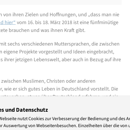
len von ihren Zielen und Hoffnungen, und „dass man nie
nd hier“
vom 16. bis 18. März 2018 ist eine fünfminütige
ete brauchen und was ihnen Kraft gibt.
mit sechs verschiedenen Muttersprachen, die zwischen
n eigene Projekte vorgestellt und Ideen eingebracht,
 ihrer jetzigen Lebenswelt, aber auch in Bezug auf ihre
 zwischen Muslimen, Christen oder anderen
r, wie er sich gutes Leben in Deutschland vorstellt. Die
stauschen, etwas über Deutschland erfahren, und sie
endwann einmal vielleicht selbst ein Seminar, wird Peer-
es und Datenschutz
n wichtiges Ziel im Blick auf die politische Bildung
Webseite nutzt Cookies zur Verbesserung der Bedienung und des 
en Raum bekommen, wo sie sich empowern, wo sie zu
ur Auswertung von Webseitenbesuchen. Einzelheiten über die von 
 für ihre Erfahrungen gewertschätzt werden“, sagt