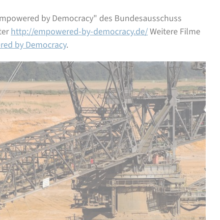
 „Empowered by Democracy" des Bundesausschuss
ter
http://empowered-by-democracy.de/
Weitere Filme
red by Democracy
.