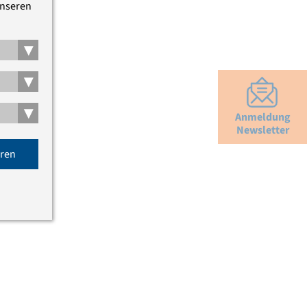
unseren
▾
▾
▾
Anmeldung
Newsletter
eren