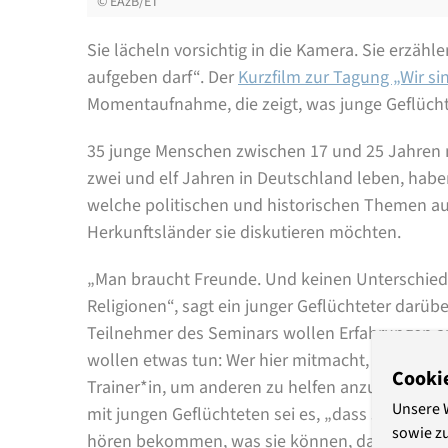
©
EAzB/ET
Sie lächeln vorsichtig in die Kamera. Sie erzäh
aufgeben darf“. Der
Kurzfilm zur Tagung „Wir si
Momentaufnahme, die zeigt, was junge Geflücht
35 junge Menschen zwischen 17 und 25 Jahren 
zwei und elf Jahren in Deutschland leben, habe
welche politischen und historischen Themen aus
Herkunftsländer sie diskutieren möchten.
„Man braucht Freunde. Und keinen Unterschied
Religionen“, sagt ein junger Geflüchteter darübe
Teilnehmer des Seminars wollen Erfahrungen au
wollen etwas tun: Wer hier mitmacht, leitet irg
Cooki
Trainer*in, um anderen zu helfen anzukommen. Ei
Unsere 
mit jungen Geflüchteten sei es, „dass sie ein
sowie z
hören bekommen, was sie können, dass sie auch