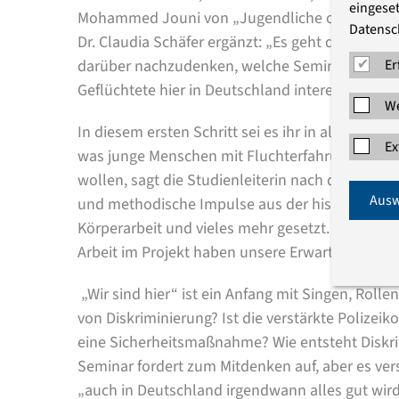
eingeset
Mohammed Jouni von „Jugendliche ohne Grenzen“
Datensc
Dr. Claudia Schäfer ergänzt: „Es geht darum, Me
darüber nachzudenken, welche Seminarangebote
Er
Geflüchtete hier in Deutschland interessant sei
We
In diesem ersten Schritt sei es ihr in allererst
Ex
was junge Menschen mit Fluchterfahrung bewegt
wollen, sagt die Studienleiterin nach der Verans
Ausw
und methodische Impulse aus der historisch-poli
Körperarbeit und vieles mehr gesetzt. Das Inter
Arbeit im Projekt haben unsere Erwartungen wei
„Wir sind hier“ ist ein Anfang mit Singen, Roll
von Diskriminierung? Ist die verstärkte Polizei
eine Sicherheitsmaßnahme? Wie entsteht Disk
Seminar fordert zum Mitdenken auf, aber es vers
„auch in Deutschland irgendwann alles gut wird