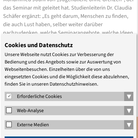
das Seminar mit geleitet hat. Studienleiterin Dr. Claudia
Schäfer ergänzt: „Es geht darum, Menschen zu finden,
die auch Lust haben, selber weiter darüber
nachzudenken, welche Seminarangebote, welche Ideen,
welche Aktivitäten für andere Geflüchtete hier in
Cookies und Datenschutz
Deutschland interessant sein könnten.“
Unsere Webseite nutzt Cookies zur Verbesserung der
Bedienung und des Angebots sowie zur Auswertung von
In diesem ersten Schritt sei es ihr in allererster Linie
Webseitenbesuchen. Einzelheiten über die von uns
darum gegangen, zuzuhören und zu verstehen, was
eingesetzten Cookies und die Möglichkeit diese abzulehnen,
junge Menschen mit Fluchterfahrung bewegt und
finden Sie in unseren Datenschutzhinweisen.
welchen politischen Fragen sie sich nähern wollen, sagt
▾
Erforderliche Cookies
die Studienleiterin nach der Veranstaltung. „Dafür haben
wir viele verschiedene inhaltliche und methodische
▾
Web-Analyse
Impulse aus der historisch-politischen Bildung, der
Antidiskriminierungsarbeit, der Körperarbeit und vieles
▾
Externe Medien
mehr gesetzt. Das Interesse und die eigenen
Anmeldung