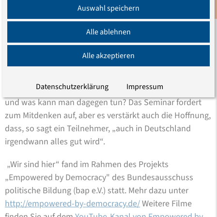
weiterführenden Ideen für die Arbeit im Projekt haben
Auswahl speichern
Newsletter
unsere Erwartungen weit übertroffen.“
Alle ablehnen
„Wir sind hier“ ist ein Anfang mit Singen, Rollenspielen
und vielen Diskussionen. Was sind Kategorien von
Alle akzeptieren
Diskriminierung? Ist die verstärkte Polizeikontrolle
dunkelhäutiger Menschen Diskriminierung oder eine
Datenschutzerklärung
Impressum
Sicherheitsmaßnahme? Wie entsteht Diskriminierung
und was kann man dagegen tun? Das Seminar fordert
zum Mitdenken auf, aber es verstärkt auch die Hoffnung,
dass, so sagt ein Teilnehmer, „auch in Deutschland
irgendwann alles gut wird“.
„Wir sind hier“ fand im Rahmen des Projekts
„Empowered by Democracy" des Bundesausschuss
politische Bildung (bap e.V.) statt. Mehr dazu unter
http://empowered-by-democracy.de/
Weitere Filme
finden Sie auf dem
YouTube-Kanal von Empowered by