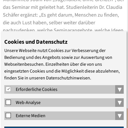
das Seminar mit geleitet hat. Studienleiterin Dr. Claudia
Schäfer ergänzt: „Es geht darum, Menschen zu finden,
die auch Lust haben, selber weiter darüber
nachzudenken, welche Seminarangebote, welche Ideen,
welche Aktivitäten für andere Geflüchtete hier in
Cookies und Datenschutz
Deutschland interessant sein könnten.“
Unsere Webseite nutzt Cookies zur Verbesserung der
Bedienung und des Angebots sowie zur Auswertung von
In diesem ersten Schritt sei es ihr in allererster Linie
Webseitenbesuchen. Einzelheiten über die von uns
darum gegangen, zuzuhören und zu verstehen, was
eingesetzten Cookies und die Möglichkeit diese abzulehnen,
junge Menschen mit Fluchterfahrung bewegt und
finden Sie in unseren Datenschutzhinweisen.
welchen politischen Fragen sie sich nähern wollen, sagt
▾
Erforderliche Cookies
die Studienleiterin nach der Veranstaltung. „Dafür haben
wir viele verschiedene inhaltliche und methodische
▾
Web-Analyse
Impulse aus der historisch-politischen Bildung, der
Antidiskriminierungsarbeit, der Körperarbeit und vieles
▾
Externe Medien
mehr gesetzt. Das Interesse und die eigenen
Anmeldung