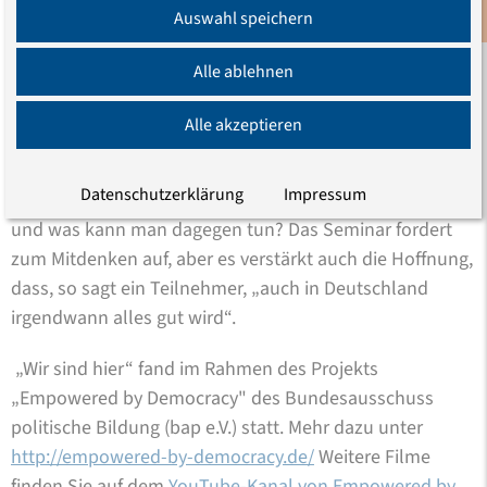
weiterführenden Ideen für die Arbeit im Projekt haben
Auswahl speichern
Newsletter
unsere Erwartungen weit übertroffen.“
Alle ablehnen
„Wir sind hier“ ist ein Anfang mit Singen, Rollenspielen
und vielen Diskussionen. Was sind Kategorien von
Alle akzeptieren
Diskriminierung? Ist die verstärkte Polizeikontrolle
dunkelhäutiger Menschen Diskriminierung oder eine
Datenschutzerklärung
Impressum
Sicherheitsmaßnahme? Wie entsteht Diskriminierung
und was kann man dagegen tun? Das Seminar fordert
zum Mitdenken auf, aber es verstärkt auch die Hoffnung,
dass, so sagt ein Teilnehmer, „auch in Deutschland
irgendwann alles gut wird“.
„Wir sind hier“ fand im Rahmen des Projekts
„Empowered by Democracy" des Bundesausschuss
politische Bildung (bap e.V.) statt. Mehr dazu unter
http://empowered-by-democracy.de/
Weitere Filme
finden Sie auf dem
YouTube-Kanal von Empowered by