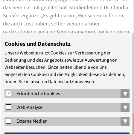
das Seminar mit geleitet hat. Studienleiterin Dr. Claudia
Schäfer ergänzt: „Es geht darum, Menschen zu finden,
die auch Lust haben, selber weiter darüber
nachzudenken, welche Seminarangebote, welche Ideen,
welche Aktivitäten für andere Geflüchtete hier in
Cookies und Datenschutz
Deutschland interessant sein könnten.“
Unsere Webseite nutzt Cookies zur Verbesserung der
Bedienung und des Angebots sowie zur Auswertung von
In diesem ersten Schritt sei es ihr in allererster Linie
Webseitenbesuchen. Einzelheiten über die von uns
darum gegangen, zuzuhören und zu verstehen, was
eingesetzten Cookies und die Möglichkeit diese abzulehnen,
junge Menschen mit Fluchterfahrung bewegt und
finden Sie in unseren Datenschutzhinweisen.
welchen politischen Fragen sie sich nähern wollen, sagt
▾
Erforderliche Cookies
die Studienleiterin nach der Veranstaltung. „Dafür haben
wir viele verschiedene inhaltliche und methodische
▾
Web-Analyse
Impulse aus der historisch-politischen Bildung, der
Antidiskriminierungsarbeit, der Körperarbeit und vieles
▾
Externe Medien
mehr gesetzt. Das Interesse und die eigenen
Anmeldung