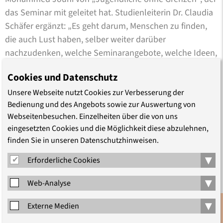
das Seminar mit geleitet hat. Studienleiterin Dr. Claudia
Schäfer ergänzt: „Es geht darum, Menschen zu finden,
die auch Lust haben, selber weiter darüber
nachzudenken, welche Seminarangebote, welche Ideen,
welche Aktivitäten für andere Geflüchtete hier in
Cookies und Datenschutz
Deutschland interessant sein könnten.“
Unsere Webseite nutzt Cookies zur Verbesserung der
In diesem ersten Schritt sei es ihr in allererster Linie
Bedienung und des Angebots sowie zur Auswertung von
darum gegangen, zuzuhören und zu verstehen, was
Webseitenbesuchen. Einzelheiten über die von uns
eingesetzten Cookies und die Möglichkeit diese abzulehnen,
junge Menschen mit Fluchterfahrung bewegt und
finden Sie in unseren Datenschutzhinweisen.
welchen politischen Fragen sie sich nähern wollen, sagt
die Studienleiterin nach der Veranstaltung. „Dafür haben
▾
Erforderliche Cookies
wir viele verschiedene inhaltliche und methodische
▾
Impulse aus der historisch-politischen Bildung, der
Web-Analyse
Antidiskriminierungsarbeit, der Körperarbeit und vieles
▾
Externe Medien
mehr gesetzt. Das Interesse und die eigenen