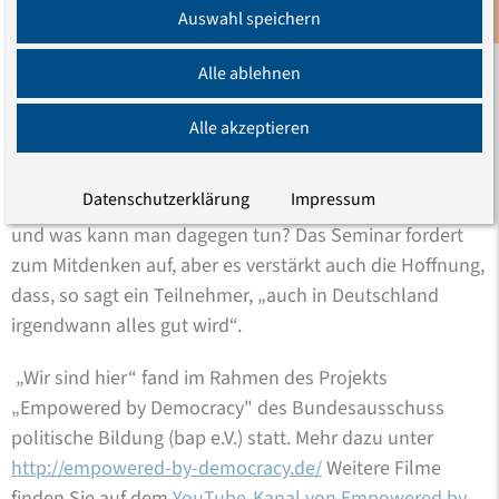
weiterführenden Ideen für die Arbeit im Projekt haben
Auswahl speichern
Newsletter
unsere Erwartungen weit übertroffen.“
Alle ablehnen
„Wir sind hier“ ist ein Anfang mit Singen, Rollenspielen
und vielen Diskussionen. Was sind Kategorien von
Alle akzeptieren
Diskriminierung? Ist die verstärkte Polizeikontrolle
dunkelhäutiger Menschen Diskriminierung oder eine
Datenschutzerklärung
Impressum
Sicherheitsmaßnahme? Wie entsteht Diskriminierung
und was kann man dagegen tun? Das Seminar fordert
zum Mitdenken auf, aber es verstärkt auch die Hoffnung,
dass, so sagt ein Teilnehmer, „auch in Deutschland
irgendwann alles gut wird“.
„Wir sind hier“ fand im Rahmen des Projekts
„Empowered by Democracy" des Bundesausschuss
politische Bildung (bap e.V.) statt. Mehr dazu unter
http://empowered-by-democracy.de/
Weitere Filme
finden Sie auf dem
YouTube-Kanal von Empowered by