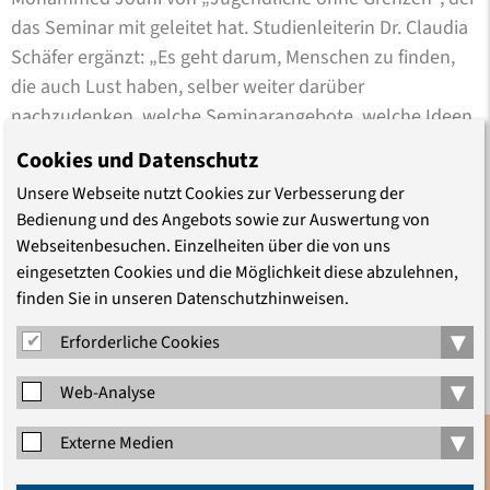
das Seminar mit geleitet hat. Studienleiterin Dr. Claudia
Schäfer ergänzt: „Es geht darum, Menschen zu finden,
die auch Lust haben, selber weiter darüber
nachzudenken, welche Seminarangebote, welche Ideen,
welche Aktivitäten für andere Geflüchtete hier in
Cookies und Datenschutz
Deutschland interessant sein könnten.“
Unsere Webseite nutzt Cookies zur Verbesserung der
Bedienung und des Angebots sowie zur Auswertung von
In diesem ersten Schritt sei es ihr in allererster Linie
Webseitenbesuchen. Einzelheiten über die von uns
darum gegangen, zuzuhören und zu verstehen, was
eingesetzten Cookies und die Möglichkeit diese abzulehnen,
junge Menschen mit Fluchterfahrung bewegt und
finden Sie in unseren Datenschutzhinweisen.
welchen politischen Fragen sie sich nähern wollen, sagt
▾
Erforderliche Cookies
die Studienleiterin nach der Veranstaltung. „Dafür haben
wir viele verschiedene inhaltliche und methodische
▾
Web-Analyse
Impulse aus der historisch-politischen Bildung, der
Antidiskriminierungsarbeit, der Körperarbeit und vieles
▾
Externe Medien
mehr gesetzt. Das Interesse und die eigenen
Anmeldung