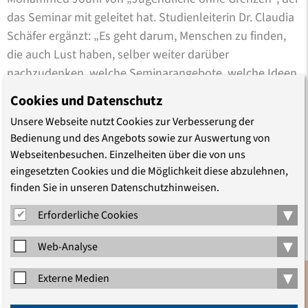
das Seminar mit geleitet hat. Studienleiterin Dr. Claudia
Schäfer ergänzt: „Es geht darum, Menschen zu finden,
die auch Lust haben, selber weiter darüber
nachzudenken, welche Seminarangebote, welche Ideen,
welche Aktivitäten für andere Geflüchtete hier in
Cookies und Datenschutz
Deutschland interessant sein könnten.“
Unsere Webseite nutzt Cookies zur Verbesserung der
Bedienung und des Angebots sowie zur Auswertung von
In diesem ersten Schritt sei es ihr in allererster Linie
Webseitenbesuchen. Einzelheiten über die von uns
darum gegangen, zuzuhören und zu verstehen, was
eingesetzten Cookies und die Möglichkeit diese abzulehnen,
junge Menschen mit Fluchterfahrung bewegt und
finden Sie in unseren Datenschutzhinweisen.
welchen politischen Fragen sie sich nähern wollen, sagt
▾
Erforderliche Cookies
die Studienleiterin nach der Veranstaltung. „Dafür haben
wir viele verschiedene inhaltliche und methodische
▾
Web-Analyse
Impulse aus der historisch-politischen Bildung, der
Antidiskriminierungsarbeit, der Körperarbeit und vieles
▾
Externe Medien
mehr gesetzt. Das Interesse und die eigenen
Anmeldung