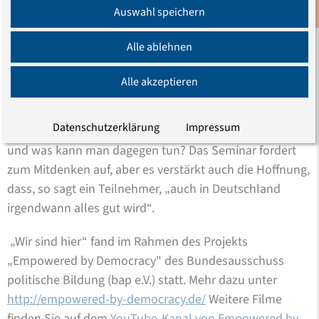
weiterführenden Ideen für die Arbeit im Projekt haben
Auswahl speichern
Newsletter
unsere Erwartungen weit übertroffen.“
Alle ablehnen
„Wir sind hier“ ist ein Anfang mit Singen, Rollenspielen
und vielen Diskussionen. Was sind Kategorien von
Alle akzeptieren
Diskriminierung? Ist die verstärkte Polizeikontrolle
dunkelhäutiger Menschen Diskriminierung oder eine
Datenschutzerklärung
Impressum
Sicherheitsmaßnahme? Wie entsteht Diskriminierung
und was kann man dagegen tun? Das Seminar fordert
zum Mitdenken auf, aber es verstärkt auch die Hoffnung,
dass, so sagt ein Teilnehmer, „auch in Deutschland
irgendwann alles gut wird“.
„Wir sind hier“ fand im Rahmen des Projekts
„Empowered by Democracy" des Bundesausschuss
politische Bildung (bap e.V.) statt. Mehr dazu unter
http://empowered-by-democracy.de/
Weitere Filme
finden Sie auf dem
YouTube-Kanal von Empowered by