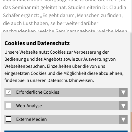
das Seminar mit geleitet hat. Studienleiterin Dr. Claudia
Schäfer ergänzt: „Es geht darum, Menschen zu finden,
die auch Lust haben, selber weiter darüber
nachzudenken, welche Seminarangebote, welche Ideen,
welche Aktivitäten für andere Geflüchtete hier in
Cookies und Datenschutz
Deutschland interessant sein könnten.“
Unsere Webseite nutzt Cookies zur Verbesserung der
Bedienung und des Angebots sowie zur Auswertung von
In diesem ersten Schritt sei es ihr in allererster Linie
Webseitenbesuchen. Einzelheiten über die von uns
darum gegangen, zuzuhören und zu verstehen, was
eingesetzten Cookies und die Möglichkeit diese abzulehnen,
junge Menschen mit Fluchterfahrung bewegt und
finden Sie in unseren Datenschutzhinweisen.
welchen politischen Fragen sie sich nähern wollen, sagt
▾
Erforderliche Cookies
die Studienleiterin nach der Veranstaltung. „Dafür haben
wir viele verschiedene inhaltliche und methodische
▾
Web-Analyse
Impulse aus der historisch-politischen Bildung, der
Antidiskriminierungsarbeit, der Körperarbeit und vieles
▾
Externe Medien
mehr gesetzt. Das Interesse und die eigenen
Anmeldung