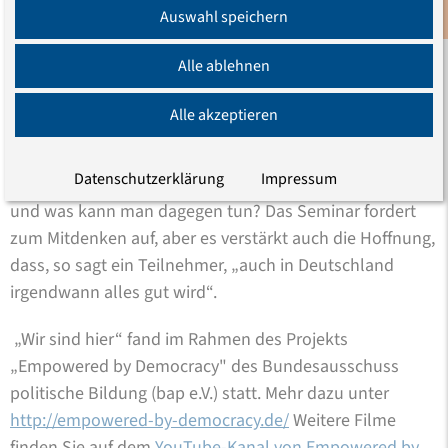
weiterführenden Ideen für die Arbeit im Projekt haben
Auswahl speichern
Newsletter
unsere Erwartungen weit übertroffen.“
Alle ablehnen
„Wir sind hier“ ist ein Anfang mit Singen, Rollenspielen
und vielen Diskussionen. Was sind Kategorien von
Alle akzeptieren
Diskriminierung? Ist die verstärkte Polizeikontrolle
dunkelhäutiger Menschen Diskriminierung oder eine
Datenschutzerklärung
Impressum
Sicherheitsmaßnahme? Wie entsteht Diskriminierung
und was kann man dagegen tun? Das Seminar fordert
zum Mitdenken auf, aber es verstärkt auch die Hoffnung,
dass, so sagt ein Teilnehmer, „auch in Deutschland
irgendwann alles gut wird“.
„Wir sind hier“ fand im Rahmen des Projekts
„Empowered by Democracy" des Bundesausschuss
politische Bildung (bap e.V.) statt. Mehr dazu unter
http://empowered-by-democracy.de/
Weitere Filme
finden Sie auf dem
YouTube-Kanal von Empowered by