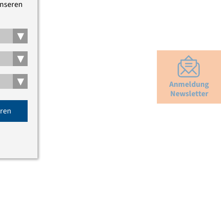
unseren
▾
▾
▾
Anmeldung
Newsletter
eren