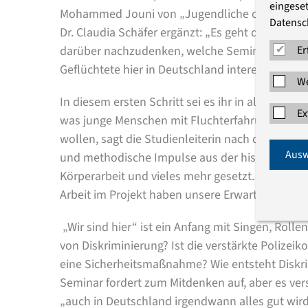
eingeset
Mohammed Jouni von „Jugendliche ohne Grenzen“
Datensc
Dr. Claudia Schäfer ergänzt: „Es geht darum, Me
darüber nachzudenken, welche Seminarangebote
Er
Geflüchtete hier in Deutschland interessant sei
We
In diesem ersten Schritt sei es ihr in allererst
Ex
was junge Menschen mit Fluchterfahrung bewegt
wollen, sagt die Studienleiterin nach der Verans
Ausw
und methodische Impulse aus der historisch-poli
Körperarbeit und vieles mehr gesetzt. Das Inter
Arbeit im Projekt haben unsere Erwartungen wei
„Wir sind hier“ ist ein Anfang mit Singen, Roll
von Diskriminierung? Ist die verstärkte Polizei
eine Sicherheitsmaßnahme? Wie entsteht Disk
Seminar fordert zum Mitdenken auf, aber es vers
„auch in Deutschland irgendwann alles gut wird