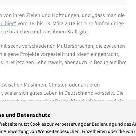
len von ihren Zielen und Hoffnungen, und „dass man nie
nd hier“
vom 16. bis 18. März 2018 ist eine fünfminütige
ete brauchen und was ihnen Kraft gibt.
mit sechs verschiedenen Muttersprachen, die zwischen
n eigene Projekte vorgestellt und Ideen eingebracht,
 ihrer jetzigen Lebenswelt, aber auch in Bezug auf ihre
 zwischen Muslimen, Christen oder anderen
r, wie er sich gutes Leben in Deutschland vorstellt. Die
stauschen, etwas über Deutschland erfahren, und sie
endwann einmal vielleicht selbst ein Seminar, wird Peer-
es und Datenschutz
n wichtiges Ziel im Blick auf die politische Bildung
Webseite nutzt Cookies zur Verbesserung der Bedienung und des 
en Raum bekommen, wo sie sich empowern, wo sie zu
ur Auswertung von Webseitenbesuchen. Einzelheiten über die von 
 für ihre Erfahrungen gewertschätzt werden“, sagt