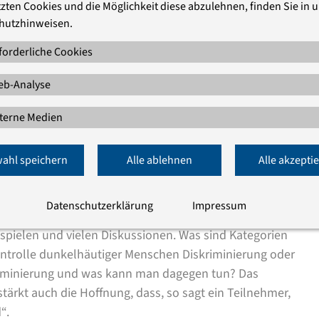
zten Cookies und die Möglichkeit diese abzulehnen, finden Sie in 
, der das Seminar mit geleitet hat. Studienleiterin
hutzhinweisen.
nschen zu finden, die auch Lust haben, selber weiter
, welche Ideen, welche Aktivitäten für andere
forderliche Cookies
n könnten.“
b-Analyse
er Linie darum gegangen, zuzuhören und zu verstehen,
terne Medien
 und welchen politischen Fragen sie sich nähern
taltung. „Dafür haben wir viele verschiedene inhaltliche
ahl speichern
Alle ablehnen
Alle akzepti
tischen Bildung, der Antidiskriminierungsarbeit, der
esse und die eigenen weiterführenden Ideen für die
t übertroffen.“
Datenschutzerklärung
Impressum
enspielen und vielen Diskussionen. Was sind Kategorien
kontrolle dunkelhäutiger Menschen Diskriminierung oder
riminierung und was kann man dagegen tun? Das
tärkt auch die Hoffnung, dass, so sagt ein Teilnehmer,
“.