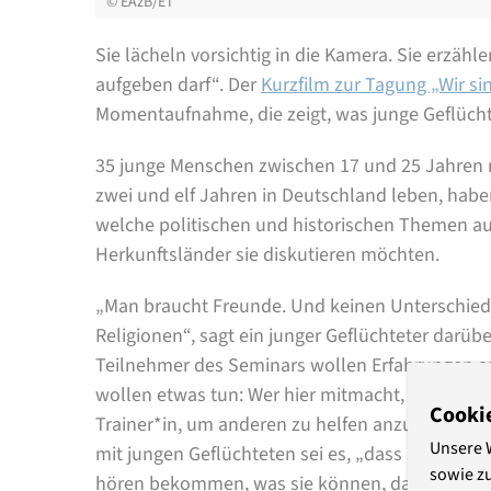
©
EAzB/ET
Sie lächeln vorsichtig in die Kamera. Sie erzäh
aufgeben darf“. Der
Kurzfilm zur Tagung „Wir si
Momentaufnahme, die zeigt, was junge Geflücht
35 junge Menschen zwischen 17 und 25 Jahren 
zwei und elf Jahren in Deutschland leben, habe
welche politischen und historischen Themen aus
Herkunftsländer sie diskutieren möchten.
„Man braucht Freunde. Und keinen Unterschied
Religionen“, sagt ein junger Geflüchteter darübe
Teilnehmer des Seminars wollen Erfahrungen au
wollen etwas tun: Wer hier mitmacht, leitet irg
Cooki
Trainer*in, um anderen zu helfen anzukommen. Ei
Unsere 
mit jungen Geflüchteten sei es, „dass sie ein
sowie z
hören bekommen, was sie können, dass sie auch