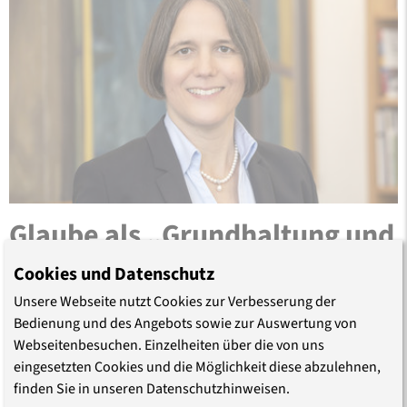
Glaube als „Grundhaltung und
Grundhoffnung“
Cookies und Datenschutz
Unsere Webseite nutzt Cookies zur Verbesserung der
Julia von Blumenthal zu ihrem Abschied als
Bedienung und des Angebots sowie zur Auswertung von
Vizepräsidentin
Webseitenbesuchen. Einzelheiten über die von uns
eingesetzten Cookies und die Möglichkeit diese abzulehnen,
Die Gegensätze zwischen Stadt und Land, Zentrum und
finden Sie in unseren Datenschutzhinweisen.
Peripherie zu bearbeiten, wird in unserer Gesellschaft