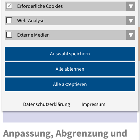
▾
wichtiger, sagt unsere scheidende Vizepräsidentin Julia
Erforderliche Cookies
von Blumenthal. Die künftige Präsidentin der Humboldt-
▾
Web-Analyse
Universität erkennt hierin eine bleibende Aufgabe der
Evangelischen Akademie zu …
▾
Externe Medien
Anmeldung
Auswahl speichern
Newsletter
Alle ablehnen
Alle akzeptieren
Datenschutzerklärung
Impressum
Anpassung, Abgrenzung und