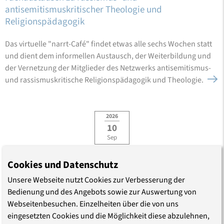
antisemitismuskritischer Theologie und
Religionspädagogik
Das virtuelle "narrt-Café" findet etwas alle sechs Wochen statt
und dient dem informellen Austausch, der Weiterbildung und
der Vernetzung der Mitglieder des Netzwerks antisemitismus-
und rassismuskritische Religionspädagogik und Theologie.
2026
10
Sep
Online
Cookies und Datenschutz
Üb Ersetzen!
Unsere Webseite nutzt Cookies zur Verbesserung der
Zum Umgang mit Antijüdischem in
Bedienung und des Angebots sowie zur Auswertung von
Bibelübersetzungen
Webseitenbesuchen. Einzelheiten über die von uns
eingesetzten Cookies und die Möglichkeit diese abzulehnen,