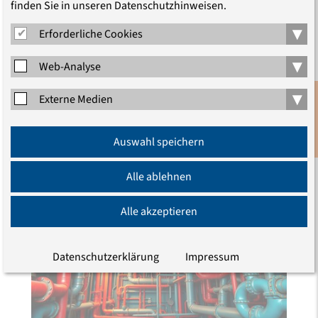
Vor 20 Jahren, am Reformationstag 2006, wurde die „Bibel in
finden Sie in unseren Datenschutzhinweisen.
gerechter Sprache“ (BigS) veröffentlicht. Die Neutestamentlerin
▾
Erforderliche Cookies
Marlene Crüsemann zeigt theologische Fehlentscheidungen in
klassischen Bibelübersetzungen und Alternativen auf.
▾
Web-Analyse
▾
Externe Medien
THEMEN, TEXTE, BEITRÄGE
Anmeldung
Auswahl speichern
Alle anzeigen
Newsletter
Alle ablehnen
Alle akzeptieren
Datenschutzerklärung
Impressum