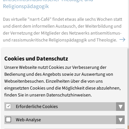
Religionspädagogik
Das virtuelle "narrt-Café" findet etwas alle sechs Wochen statt
und dient dem informellen Austausch, der Weiterbildung und
der Vernetzung der Mitglieder des Netzwerks antisemitismus-
und rassismuskritische Religionspädagogik und Theologie.
Cookies und Datenschutz
2026
8
Unsere Webseite nutzt Cookies zur Verbesserung der
Sep
Bedienung und des Angebots sowie zur Auswertung von
Webseitenbesuchen. Einzelheiten über die von uns
Katholische Akademie in Berlin
eingesetzten Cookies und die Möglichkeit diese abzulehnen,
Berlin wählt! I AUSGEBUCHT
finden Sie in unseren Datenschutzhinweisen.
Die Kirchen laden ein
▾
Erforderliche Cookies
Berlin wählt. Und es geht um viel: Wie wollen wir in Berlin
▾
Web-Analyse
zusammenleben? Was bedeutet Gemeinwohl in einer Stadt, in