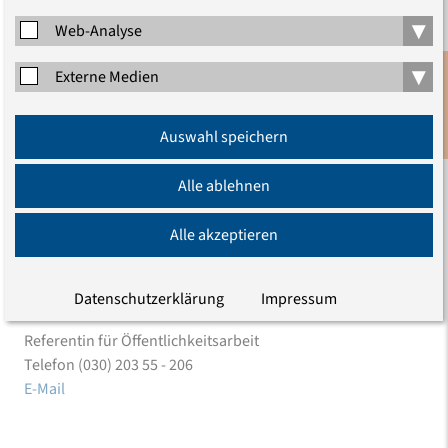
▾
Web-Analyse
▾
Externe Medien
Anmeldung
Auswahl speichern
Newsletter
Alle ablehnen
Alle akzeptieren
Datenschutzerklärung
Impressum
Karoline Lehmann
Referentin für Öffentlichkeitsarbeit
Telefon (030) 203 55 - 206
E-Mail