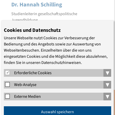
Dr. Hannah Schilling
Studienleiterin gesellschaftspolitische
Jugendbildung
Telefon (030) 203 55 - 311
Cookies und Datenschutz
E-Mail
Unsere Webseite nutzt Cookies zur Verbesserung der
Bedienung und des Angebots sowie zur Auswertung von
Webseitenbesuchen. Einzelheiten über die von uns
eingesetzten Cookies und die Möglichkeit diese abzulehnen,
finden Sie in unseren Datenschutzhinweisen.
▾
Erforderliche Cookies
▾
Web-Analyse
▾
Externe Medien
Anmeldung
Auswahl speichern
Newsletter