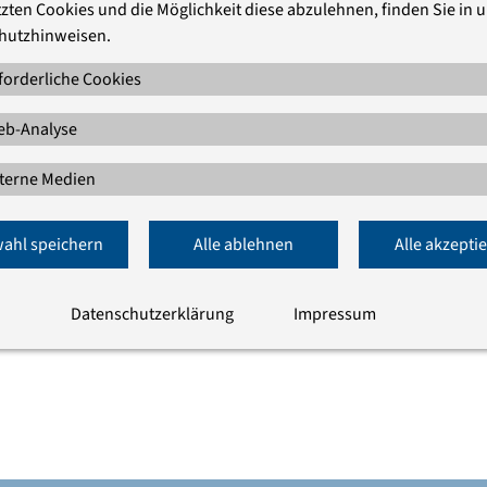
zten Cookies und die Möglichkeit diese abzulehnen, finden Sie in 
tz vom 30. Juni bis 1. Juli 2014 hatte grundsätzliche
hutzhinweisen.
es zum Thema. Es spannt den Bogen von den
gspolitik bis hin zu Anforderungen an eine gelungene
forderliche Cookies
tion enthält Beiträge von Bundespräsident Joachim
b-Analyse
ission, der Bundesregierung und des Europäischen
terne Medien
0. Juni bis 1. Juli 2014
ahl speichern
Alle ablehnen
Alle akzepti
Datenschutzerklärung
Impressum