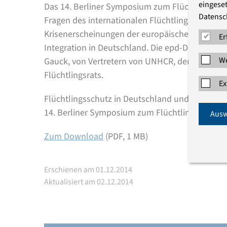
eingeset
Das 14. Berliner Symposium zum Flüchtlingsschu
Datensc
Fragen des internationalen Flüchtlingsschutz
Krisenerscheinungen der europäischen Flüchtlin
Er
Integration in Deutschland. Die epd-Dokumenta
We
Gauck, von Vertretern von UNHCR, der EU-Komm
Flüchtlingsrats.
Ex
Flüchtlingsschutz in Deutschland und Europa
14. Berliner Symposium zum Flüchtlingsschutz, 3
Ausw
Zum Download
(PDF, 1 MB)
Erschienen am 01.12.2014
Aktualisiert am 02.12.2014