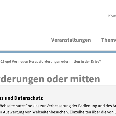
Kon
Veranstaltungen
Them
Aktuelle Veranstaltungen
Demokratische Kultur und Bildung
Über uns
V
R
A
-29 epd Vor neuen Herausforderungen oder mitten in der Krise?
Thematische Verteiler
Frieden und Internationales
Studienleitung
V
M
P
rderungen oder mitten
Wirtschaft und Nachhaltigkeit
Organisationsteam
S
P
es und Datenschutz
Freundeskreis
A
Webseite nutzt Cookies zur Verbesserung der Bedienung und des 
ur Auswertung von Webseitenbesuchen. Einzelheiten über die von 