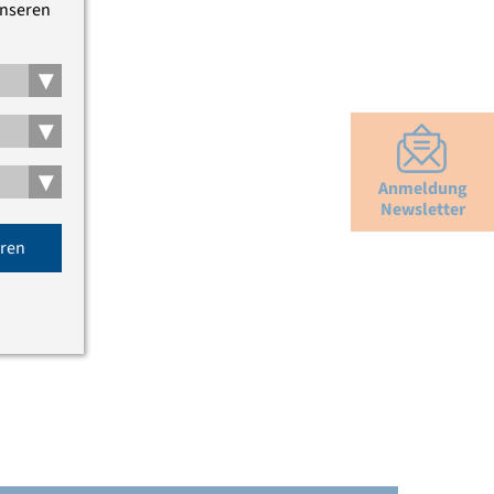
unseren
▾
▾
▾
Anmeldung
Newsletter
eren