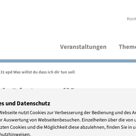
Kon
Veranstaltungen
Them
Aktuelle Veranstaltungen
Demokratische Kultur und Bildung
Über uns
V
R
A
31 epd Was willst du dass ich dir tun soll
Thematische Verteiler
Frieden und Internationales
Studienleitung
V
M
P
ch Dir tun soll?
Wirtschaft und Nachhaltigkeit
Organisationsteam
S
es und Datenschutz
P
Webseite nutzt Cookies zur Verbesserung der Bedienung und des 
ur Auswertung von Webseitenbesuchen. Einzelheiten über die von 
MB)
Freundeskreis
A
zten Cookies und die Möglichkeit diese abzulehnen, finden Sie in 
axis
hutzhinweisen.