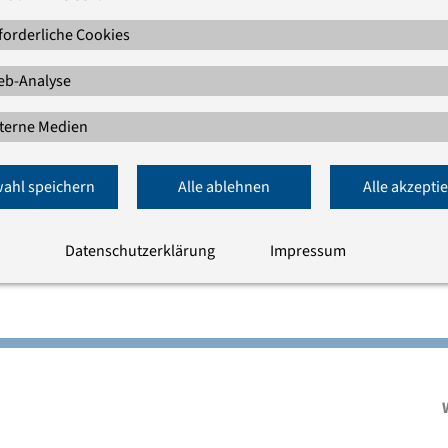
in, der Diakonie Deutschland und der Akademie der
forderliche Cookies
. April 2016
b-Analyse
estellen.
terne Medien
t
Theologie
ahl speichern
Alle ablehnen
Alle akzepti
Datenschutzerklärung
Impressum