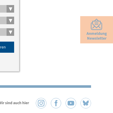
▾
▾
▾
Anmeldung
Newsletter
eren
Wir sind auch hier