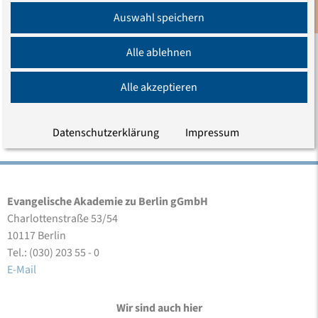
Anmeldung
Alter
Autonomie
Sozialethik
Tod
Auswahl speichern
Newsletter
Medizinethik
Alle ablehnen
Erschienen am 27.07.2017
Alle akzeptieren
Aktualisiert am 27.07.2017
Datenschutzerklärung
Impressum
Evangelische Akademie zu Berlin gGmbH
Charlottenstraße 53/54
10117 Berlin
Tel.: (030) 203 55 - 0
E-Mail
Wir sind auch hier