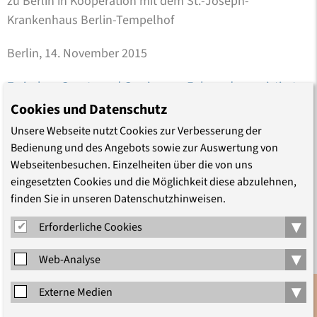
zu Berlin in Kooperation mit dem St.-Joseph-
Krankenhaus Berlin-Tempelhof
Berlin, 14. November 2015
Zwischen Gesetz und Gewissen – Folgen des assistierten
Suizids für die ärztliche Rolle und die Gesellschaft
(PDF,
Cookies und Datenschutz
977.7 KB)
Unsere Webseite nutzt Cookies zur Verbesserung der
Bedienung und des Angebots sowie zur Auswertung von
Tagung der Evangelischen Akademie zu Berlin in
Webseitenbesuchen. Einzelheiten über die von uns
Kooperation mit der Forschungsstätte der
eingesetzten Cookies und die Möglichkeit diese abzulehnen,
Evangelischen Studiengemeinschaft Heidelberg (FEST)
finden Sie in unseren Datenschutzhinweisen.
▾
Erforderliche Cookies
Berlin, 7. September 2015
▾
Web-Analyse
Weitere epd Dokumentationen können Sie
hier
bestellen.
▾
Externe Medien