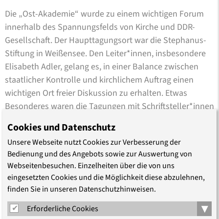
Die „Ost-Akademie“ wurde zu einem wichtigen Forum
innerhalb des Spannungsfelds von Kirche und DDR-
Gesellschaft. Der Haupttagungsort war die Stephanus-
Stiftung in Weißensee. Den Leiter*innen, insbesondere
Elisabeth Adler, gelang es, in einer Balance zwischen
staatlicher Kontrolle und kirchlichem Auftrag einen
wichtigen Ort freier Diskussion zu erhalten. Etwas
Besonderes waren die Tagungen mit Schriftsteller*innen
aus Ost und West.
Cookies und Datenschutz
Tagungen der Ostberliner Akademie fanden in der
Unsere Webseite nutzt Cookies zur Verbesserung der
Bedienung und des Angebots sowie zur Auswertung von
damaligen Adolf-Stöcker-Stiftung - heute Stephanus-
Webseitenbesuchen. Einzelheiten über die von uns
Stiftung - und in Gemeinderäumen auf dem
eingesetzten Cookies und die Möglichkeit diese abzulehnen,
brandenburgischen Lande statt.
finden Sie in unseren Datenschutzhinweisen.
Das Tagungshaus am Kleinen Wannsee wurde um 1954
▾
Erforderliche Cookies
mit Mitteln der Berliner Zahlenlotterie erworben. Dort