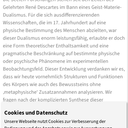
Gelehrten René Descartes im Bann eines Geist-Materie-
Dualismus. Für die sich ausdifferenzierenden
Wissenschaften, die im 17. Jahrhundert auf eine
physische Bestimmung des Menschen abzielten, war
dieser Dualismus enorm leistungsfähig, erlaubte er doch
eine Form theoretischer Enthaltsamkeit und eine
pragmatische Beschränkung auf bestimmte physische
oder psychische Phänomene im experimentellen
Beobachtungsfeld. Dieser Entwicklung verdanken wir es,
dass wir heute vornehmlich Strukturen und Funktionen
des Körpers wie auch des Bewusstseins ohne
‚metaphysische‘ Zusatzannahmen analysieren. Wir
fragen nach der komplizierten Synthese dieser
Dimensionen des Lebens und nehmen den Menschen
Cookies und Datenschutz
als ‚Gegenstand‘ wissenschaftlicher Betrachtung.
Unsere Webseite nutzt Cookies zur Verbesserung der