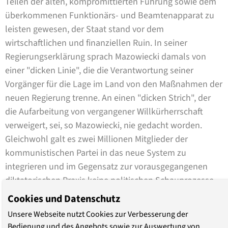
Teilen der alten, kompromittierten Führung sowie dem
überkommenen Funktionärs- und Beamtenapparat zu
leisten gewesen, der Staat stand vor dem
wirtschaftlichen und finanziellen Ruin. In seiner
Regierungserklärung sprach Mazowiecki damals von
einer "dicken Linie", die die Verantwortung seiner
Vorgänger für die Lage im Land von den Maßnahmen der
neuen Regierung trenne. An einen "dicken Strich", der
die Aufarbeitung von vergangener Willkürherrschaft
verweigert, sei, so Mazowiecki, nie gedacht worden.
Gleichwohl galt es zwei Millionen Mitglieder der
kommunistischen Partei in das neue System zu
integrieren und im Gegensatz zur vorausgegangenen
diktatorischen Praxis keine politischen Schauprozesse
zu führen, sondern in der Demokratie die juristische
Cookies und Datenschutz
Aufarbeitung durch eine unabhängige Gerichtsbarkeit zu
Unsere Webseite nutzt Cookies zur Verbesserung der
gewährleisten. Humorvoll-resignativ fügte sich
Bedienung und des Angebots sowie zur Auswertung von