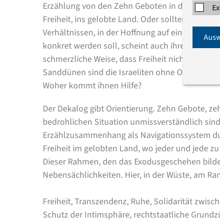
Erzählung von den Zehn Geboten in der Wüste ve
Ex
Freiheit, ins gelobte Land. Oder sollten wir be
Verhältnissen, in der Hoffnung auf ein besseres 
Ausw
konkret werden soll, scheint auch ihre bedrohlic
schmerzliche Weise, dass Freiheit nicht mit Bel
Sanddünen sind die Israeliten ohne Orientierun
Woher kommt ihnen Hilfe?
Der Dekalog gibt Orientierung. Zehn Gebote, zeh
bedrohlichen Situation unmissverständlich sind
Erzählzusammenhang als Navigationssystem durch
Freiheit im gelobten Land, wo jeder und jede 
Dieser Rahmen, den das Exodusgeschehen bildet
Nebensächlichkeiten. Hier, in der Wüste, am Ra
Freiheit, Transzendenz, Ruhe, Solidarität zwis
Schutz der Intimsphäre, rechtstaatliche Grund