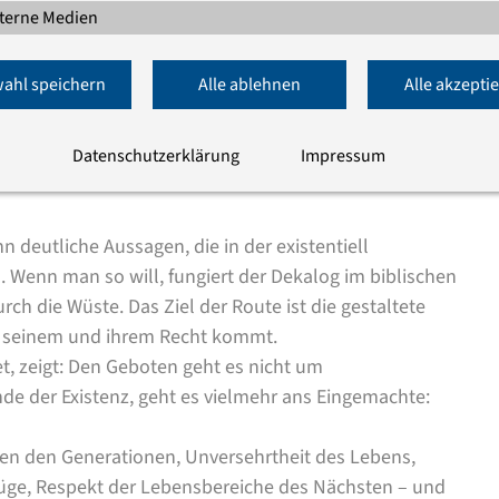
rorten. Das Gottesvolk ist gerade auf dem Weg in die
terne Medien
sser sagen: auf der Flucht vor bedrückenden
Leben? Wie das mit der Freiheit aber so ist: Wenn sie
ahl speichern
Alle ablehnen
Alle akzepti
he Seite auf. In der Wüste bewahrheitet es sich auf
iebigkeit verwechselt werden darf. Im Angesicht der
Datenschutzerklärung
Impressum
g verloren. Sie heben ihre Augen auf zu den Bergen.
n deutliche Aussagen, die in der existentiell
. Wenn man so will, fungiert der Dekalog im biblischen
 die Wüste. Das Ziel der Route ist die gestaltete
zu seinem und ihrem Recht kommt.
, zeigt: Den Geboten geht es nicht um
nde der Existenz, geht es vielmehr ans Eingemachte:
chen den Generationen, Unversehrtheit des Lebens,
züge, Respekt der Lebensbereiche des Nächsten – und