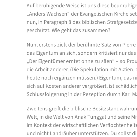
Auf beruhigende Weise ist uns diese beunruhige
„Anders Wachsen“ der Evangelischen Kirche setz
nun, in Paragraph 8 des biblischen Strafgesetz
geschützt. Wie geht das zusammen?
Nun, erstens zielt der berühmte Satz von Pierre
das Eigentum an sich, sondern kritisiert nur da
„Der Eigentümer erntet ohne zu säen“ – so Pro
die Arbeit anderer. (Die Spekulation mit Aktie
heute noch ergänzen müssen.) Eigentum, das ni
sich auf Kosten anderer vergrößert, ist schädli
Schlussfolgerung in der Rezeption durch Karl M
Zweitens greift die biblische Besitzstandwahrung 
Welt, in die Welt von Anak Tunggal und seine Mit
im Kontext der wirtschaftlichen Verflochtenheite
und nicht Landräuber unterstützen. Du sollst 