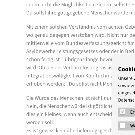
ihnen nicht die Möglichkeit entziehen, selbstbe
Du sollst ihre gottgegebene Menschenwürde ni
Mit einem solchen Verständnis vom achten Gebot
wo genau dagegen verstoßen wird. Nicht nur be
mittlerweile vom Bundesverfassungsgericht für 
Asylbewerberleistungsgesetzes oder der in Berl
schon fertig ist – übrigens lange bevor überhau
wird. Ob bei der Verharmlosung rassistischer G
Cooki
Integrationswilligkeit von Kopftuchmädchen. I
Unsere 
erhoben werden: „Du sollst nicht Menschenwür
sowie z
eingeset
Die Würde des Menschen ist nicht nur unantastb
Datensc
Nein, die Menschenwürde ist göttlichen Ursprung
Er
dies ein kleines, wenn auch entscheidendes Deta
werden soll.
We
Es ist gewiss kein überlieferungsgeschichtlicher