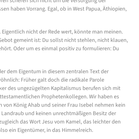
oren scheren sich nicht um die Versorgung der
sen haben Vorrang. Egal, ob in West Papua, Äthiopien,
e. Eigentlich nicht der Rede wert, könnte man meinen.
ebot gemeint ist: Du sollst nicht stehlen, nicht klauen,
 gehört. Oder um es einmal positiv zu formulieren: Du
der dem Eigentum in diesem zentralen Text der
hnlich: Früher galt doch die radikale Parole
tiker des ungezügelten Kapitalismus berufen sich mit
lttestamentlichen Prophetenkollegen. Wir haben es
en von König Ahab und seiner Frau Isebel nehmen kein
en Landraub und keinen unrechtmäßigen Besitz der
 zugleich das Wort Jesu vom Kamel, das leichter den
also ein Eigentümer, in das Himmelreich.