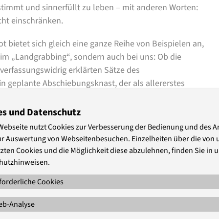
stimmt und sinnerfüllt zu leben – mit anderen Worten:
cht einschränken.
 bietet sich gleich eine ganze Reihe von Beispielen an,
im „Landgrabbing“, sondern auch bei uns: Ob die
verfassungswidrig erklärten Sätze des
in geplante Abschiebungsknast, der als allererstes
pt feststeht, wann der neue Großflughafen eröffnet
ewalt als „Döner-Morde“ oder bei der Debatte um die
es und Datenschutz
n all diesen Debatte muss immer wieder das achte Gebot
Webseite nutzt Cookies zur Verbesserung der Bedienung und des 
de stehlen.“
ur Auswertung von Webseitenbesuchen. Einzelheiten über die von 
zten Cookies und die Möglichkeit diese abzulehnen, finden Sie in 
ar, wie es etwa das deutsche Grundgesetz konstatiert.
hutzhinweisen.
s. Zumindest für uns als Christinnen und Christen ist
forderliche Cookies
il bei der Frage dessen, was eigentlich nicht gestohlen
b-Analyse
 Zufall, dass die priesterlichen Komponisten die