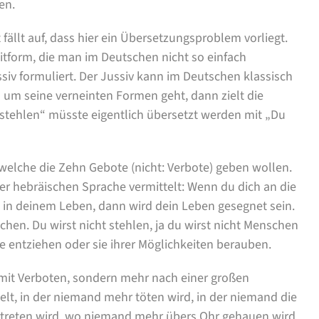
en.
fällt auf, dass hier ein Übersetzungsproblem vorliegt.
itform, die man im Deutschen nicht so einfach
iv formuliert. Der Jussiv kann im Deutschen klassisch
 um seine verneinten Formen geht, dann zielt die
t stehlen“ müsste eigentlich übersetzt werden mit „Du
 welche die Zehn Gebote (nicht: Verbote) geben wollen.
r hebräischen Sprache vermittelt: Wenn du dich an die
 in deinem Leben, dann wird dein Leben gesegnet sein.
chen. Du wirst nicht stehlen, ja du wirst nicht Menschen
 entziehen oder sie ihrer Möglichkeiten berauben.
e mit Verboten, sondern mehr nach einer großen
elt, in der niemand mehr töten wird, in der niemand die
treten wird, wo niemand mehr übers Ohr gehauen wird