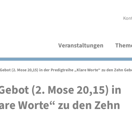
Kon
Veranstaltungen
Them
Aktuelle Veranstaltungen
Demokratische Kultur und Bildung
Über uns
V
R
A
Gebot (2. Mose 20,15) in der Predigtreihe „Klare Worte“ zu den Zehn Geb
Thematische Verteiler
Frieden und Internationales
Studienleitung
V
M
P
ebot (2. Mose 20,15) in
Wirtschaft und Nachhaltigkeit
Organisationsteam
S
lare Worte“ zu den Zehn
P
Freundeskreis
A