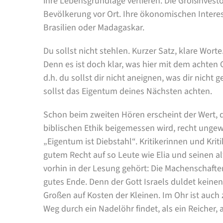
ihre Lebensgrundlage verlieren. Die Großinvest
Bevölkerung vor Ort. Ihre ökonomischen Interes
Brasilien oder Madagaskar.
Du sollst nicht stehlen. Kurzer Satz, klare Wort
Denn es ist doch klar, was hier mit dem achten G
d.h. du sollst dir nicht aneignen, was dir nicht
sollst das Eigentum deines Nächsten achten.
Schon beim zweiten Hören erscheint der Wert, 
biblischen Ethik beigemessen wird, recht ungewö
„Eigentum ist Diebstahl“. Kritikerinnen und Kri
gutem Recht auf so Leute wie Elia und seinen a
vorhin in der Lesung gehört: Die Machenschaft
gutes Ende. Denn der Gott Israels duldet kein
Großen auf Kosten der Kleinen. Im Ohr ist auch
Weg durch ein Nadelöhr findet, als ein Reicher, 