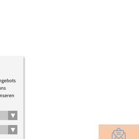
Angebots
uns
unseren
▾
▾