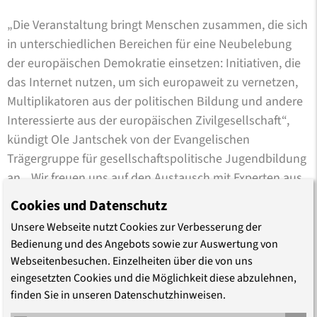
„Die Veranstaltung bringt Menschen zusammen, die sich
in unterschiedlichen Bereichen für eine Neubelebung
der europäischen Demokratie einsetzen: Initiativen, die
das Internet nutzen, um sich europaweit zu vernetzen,
Multiplikatoren aus der politischen Bildung und andere
Interessierte aus der europäischen Zivilgesellschaft“,
kündigt Ole Jantschek von der Evangelischen
Trägergruppe für gesellschaftspolitische Jugendbildung
an. „Wir freuen uns auf den Austausch mit Experten aus
elf europäischen Ländern und Initiativen aus ganz
Cookies und Datenschutz
Deutschland.“ Projekte sollen vorgestellt, Erfahrungen
Unsere Webseite nutzt Cookies zur Verbesserung der
ausgetauscht und neue Vorhaben entwickelt werden.
Bedienung und des Angebots sowie zur Auswertung von
Leitend sind dabei die Fragen, welche Projekte und
Webseitenbesuchen. Einzelheiten über die von uns
Erzählungen von Europa junge Menschen überzeugend
eingesetzten Cookies und die Möglichkeit diese abzulehnen,
finden und welche Erwartungen sie als Bürgerinnen und
finden Sie in unseren Datenschutzhinweisen.
Bürger an die EU haben. Wie kann eine politische