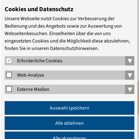
Tagung am 17. und 18. November, die als XXIV. Werner-
Cookies und Datenschutz
Reihlen-Vorlesung in Kooperation mit der
Unsere Webseite nutzt Cookies zur Verbesserung der
Theologischen Fakultät der Humboldt-Universität in der
Bedienung und des Angebots sowie zur Auswertung von
Französischen Friedrichstadtkirche stattfindet.
Webseitenbesuchen. Einzelheiten über die von uns
eingesetzten Cookies und die Möglichkeit diese abzulehnen,
Auch der Gesetzgeber reagiert auf die Vielfalt
finden Sie in unseren Datenschutzhinweisen.
partnerschaftlicher und familiärer Lebensformen: Erst
▾
Mitte Oktober hat der Bundestag ein Gesetz
Erforderliche Cookies
beschlossen, das eingetragene Lebenspartnerschaften
▾
Web-Analyse
in einigen Vorschriften mit der Ehe gleichstellt. Ob auch
die 2014 erschienene Orientierungshilfe der EKD zur
▾
Externe Medien
Familie eine Anerkennung vielfältiger
Partnerschaftsformen zeigt, ist umstritten. So stellen
Anmeldung
Auswahl speichern
Newsletter
sich wichtige ethische Fragen: Wie verhält sich das
Leitbild der Ehe zu dem der Familie? Welche
Alle ablehnen
gesellschaftliche Funktion haben theologisch-
sexualethische Leitbilder heute überhaupt noch? Der
Alle akzeptieren