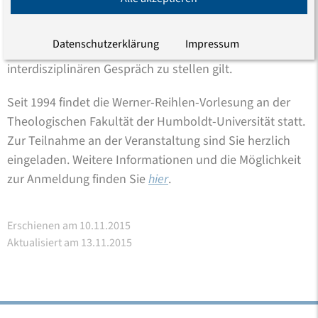
gesellschaftliche, politische und auch kirchliche
Einstellungswandel stellt eine große Herausforderung
Datenschutzerklärung
Impressum
für die ethische Reflexion dar, der es sich im
interdisziplinären Gespräch zu stellen gilt.
Seit 1994 findet die Werner-Reihlen-Vorlesung an der
Theologischen Fakultät der Humboldt-Universität statt.
Zur Teilnahme an der Veranstaltung sind Sie herzlich
eingeladen. Weitere Informationen und die Möglichkeit
zur Anmeldung finden Sie
hier
.
Erschienen am 10.11.2015
Aktualisiert am 13.11.2015