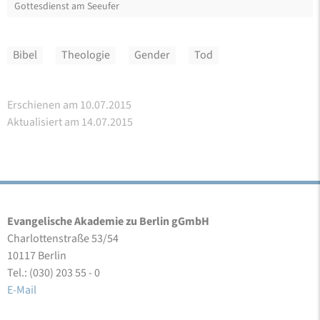
Abendstimmung
Gottesdienst am Seeufer
Abschied
Abschied
Abschied
Gottesdienst am Seeufer
Gottesdienst am Seeufer
Gottesdienst am Seeufer
Gottesdienst am Seeufer
Gottesdienst am Seeufer
Rückblick und Ausblick
Abendstimmung
Rückblick und Ausblick
Rückblick und Ausblick
Festliches Abendessen am Seeufer
Himmelblau und Sonnengelb
Festliches Abendessen am Seeufer
Vortrag Prof. Dr. Susanne Plietzsch
Abendstimmung
Abendstimmung
Abschied
Bibel
Theologie
Gender
Tod
Erschienen am 10.07.2015
Aktualisiert am 14.07.2015
Evangelische Akademie zu Berlin gGmbH
Charlottenstraße 53/54
10117 Berlin
Tel.: (030) 203 55 - 0
E-Mail