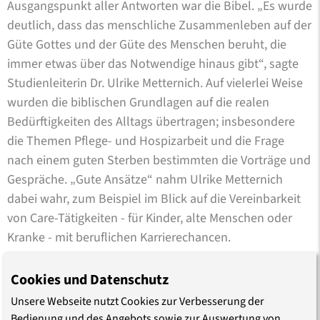
Ausgangspunkt aller Antworten war die Bibel. „Es wurde
deutlich, dass das menschliche Zusammenleben auf der
Güte Gottes und der Güte des Menschen beruht, die
immer etwas über das Notwendige hinaus gibt“, sagte
Studienleiterin Dr. Ulrike Metternich. Auf vielerlei Weise
wurden die biblischen Grundlagen auf die realen
Bedürftigkeiten des Alltags übertragen; insbesondere
die Themen Pflege- und Hospizarbeit und die Frage
nach einem guten Sterben bestimmten die Vorträge und
Gespräche. „Gute Ansätze“ nahm Ulrike Metternich
dabei wahr, zum Beispiel im Blick auf die Vereinbarkeit
von Care-Tätigkeiten - für Kinder, alte Menschen oder
Kranke - mit beruflichen Karrierechancen.
Insgesamt sei die Sommerakademie durch die
Cookies und Datenschutz
inhaltlichen Beiträge, aber auch durch die gegenseitige
Unsere Webseite nutzt Cookies zur Verbesserung der
Wertschätzung der Teilnehmer und Teilnehmerinnen ein
Bedienung und des Angebots sowie zur Auswertung von