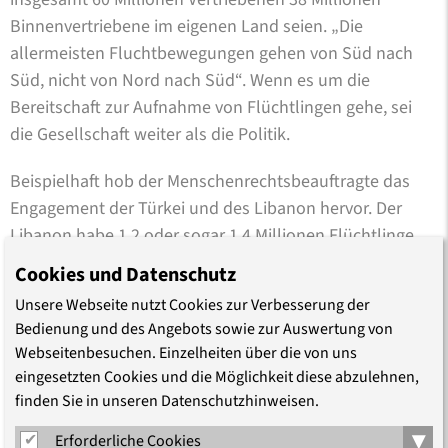
Binnenvertriebene im eigenen Land seien. „Die
allermeisten Fluchtbewegungen gehen von Süd nach
Süd, nicht von Nord nach Süd“. Wenn es um die
Bereitschaft zur Aufnahme von Flüchtlingen gehe, sei
die Gesellschaft weiter als die Politik.
Beispielhaft hob der Menschenrechtsbeauftragte das
Engagement der Türkei und des Libanon hervor. Der
Libanon habe 1,2 oder sogar 1,4 Millionen Flüchtlinge
aufgenommen, das entspreche fast einem Viertel der
Cookies und Datenschutz
libanesischen Bevölkerung. Übertrage man diese Zahlen
Unsere Webseite nutzt Cookies zur Verbesserung der
auf Deutschland müssten hier rund 20 Millionen
Bedienung und des Angebots sowie zur Auswertung von
Menschen aufgenommen werden.
Webseitenbesuchen. Einzelheiten über die von uns
eingesetzten Cookies und die Möglichkeit diese abzulehnen,
Im Blick auf die Seenotrettung von Flüchtenden forderte
finden Sie in unseren Datenschutzhinweisen.
Strässer, dass diese künftig unabhängig von Frontex
▾
Erforderliche Cookies
durch eine eigenständige Organisation gewährleistet