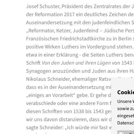
Josef Schuster, Präsident des Zentralrates der 
der Reformation 2017 ein deutliches Zeichen de
Auseinandersetzung mit den judenfeindlichen S
„Reformator, Ketzer, Judenfeind – Jüdische Pers
Französischen Friedrichstadtkirche zu in Berli
positive Wirken Luthers im Vordergrund stehen. 
etwa in einer Erklärung - die Seiten Luthers bena
Schrift
Von den Juden und ihren Lügen
von 1543 
Synagogen anzuzünden und Juden aus ihren Hä
Nikolaus Schneider, ehemaliger Ratsvorsitzende
dass es in der Auseinandersetzung mit Luthers 
Cooki
„einiges an Vorarbeit“ gebe. Er gehe davon aus,
Unsere 
verabschiede oder eine andere Form finde, „in d
sowie z
diesen Schriften von 1538 bis 1543 gesagt hat (…)
eingeset
wir uns davon distanzieren, dass wir das auch 
Datensc
sagte Schneider: „Ich würde mir fast wünschen,