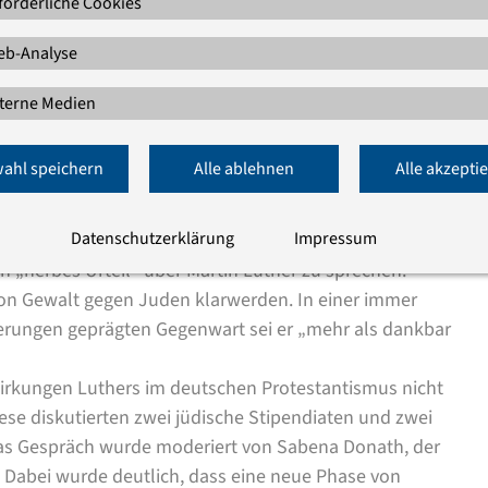
forderliche Cookies
ilung im Zentralrat der Juden Doron Kiesel betonte in
b-Analyse
n guten oder einen schlechten Luther, es gibt keinen
den Luther, dessen Aufforderung, Synagogen abzufackeln
terne Medien
 jüdischer Existenz eingedrungen ist«. Es gebe sogar
ner Kontinuität „eventuell in den Gaskammern von
ahl speichern
Alle ablehnen
Alle akzepti
lassen, wenn man sich mit einer „derart schillernden
Datenschutzerklärung
Impressum
 Berlin, Christian Staffa, sagte in Abwandelung eines
in „herbes Urteil“ über Martin Luther zu sprechen.
on Gewalt gegen Juden klarwerden. In einer immer
rungen geprägten Gegenwart sei er „mehr als dankbar
irkungen Luthers im deutschen Protestantismus nicht
ese diskutierten zwei jüdische Stipendiaten und zwei
Das Gespräch wurde moderiert von Sabena Donath, der
. Dabei wurde deutlich, dass eine neue Phase von