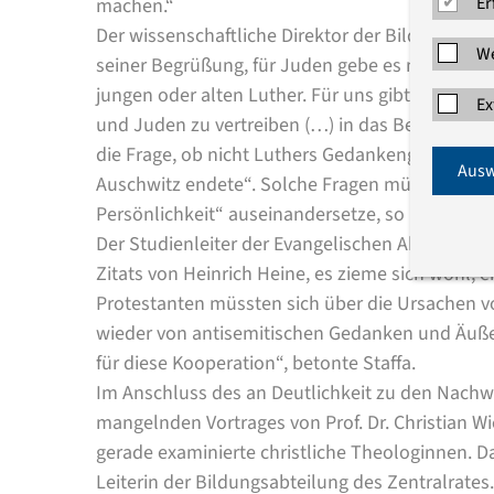
Er
machen.“
Der wissenschaftliche Direktor der Bildungsabte
We
seiner Begrüßung, für Juden gebe es nicht »eine
jungen oder alten Luther. Für uns gibt es nur 
Ex
und Juden zu vertreiben (…) in das Bewusstsein
die Frage, ob nicht Luthers Gedankengut in sei
Ausw
Auschwitz endete“. Solche Fragen müsse man zu
Persönlichkeit“ auseinandersetze, so Kiesel.
Der Studienleiter der Evangelischen Akademie zu
Zitats von Heinrich Heine, es zieme sich wohl, e
Protestanten müssten sich über die Ursachen v
wieder von antisemitischen Gedanken und Äuße
für diese Kooperation“, betonte Staffa.
Im Anschluss des an Deutlichkeit zu den Nachw
mangelnden Vortrages von Prof. Dr. Christian Wi
gerade examinierte christliche Theologinnen. 
Leiterin der Bildungsabteilung des Zentralrates