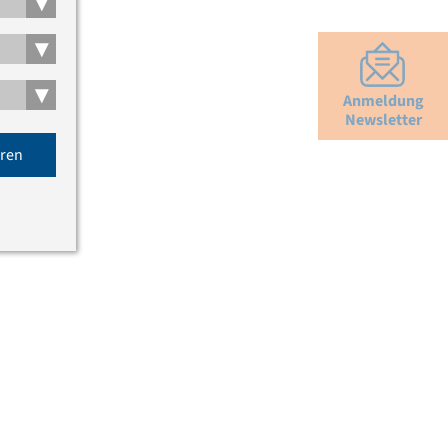
▾
▾
▾
Anmeldung
Newsletter
eren