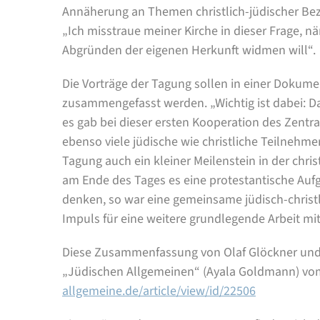
Annäherung an Themen christlich-jüdischer Bezi
„Ich misstraue meiner Kirche in dieser Frage, nä
Abgründen der eigenen Herkunft widmen will“.
Die Vorträge der Tagung sollen in einer Dokum
zusammengefasst werden. „Wichtig ist dabei: Da
es gab bei dieser ersten Kooperation des Zentr
ebenso viele jüdische wie christliche Teilnehmer
Tagung auch ein kleiner Meilenstein in der chr
am Ende des Tages es eine protestantische Aufg
denken, so war eine gemeinsame jüdisch-christl
Impuls für eine weitere grundlegende Arbeit mit
Diese Zusammenfassung von Olaf Glöckner und Ch
„Jüdischen Allgemeinen“ (Ayala Goldmann) vo
allgemeine.de/article/view/id/22506