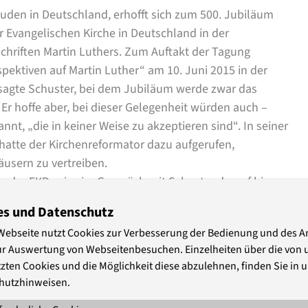
Juden in Deutschland, erhofft sich zum 500. Jubiläum
r Evangelischen Kirche in Deutschland in der
chriften Martin Luthers. Zum Auftakt der Tagung
pektiven auf Martin Luther“ am 10. Juni 2015 in der
n sagte Schuster, bei dem Jubiläum werde zwar das
Er hoffe aber, bei dieser Gelegenheit würden auch –
nnt, „die in keiner Weise zu akzeptieren sind“. In seiner
hatte der Kirchenreformator dazu aufgerufen,
usern zu vertreiben.
r der EKD, wies im Gespräch mit Schuster darauf hin,
Antijudaismus in der evangelischen Kirche bereits
es und Datenschutz
 dass der Rat der EKD für 2017 eine Erklärung
Webseite nutzt Cookies zur Verbesserung der Bedienung und des 
er wir sehr deutlich sagen, dass das, was Luther in
ur Auswertung von Webseitenbesuchen. Einzelheiten über die von 
 wirklich ein Irrtum ist, dass das fatale Folgen hat, das
zten Cookies und die Möglichkeit diese abzulehnen, finden Sie in 
mit dem Evangelium für unvereinbar halten.“ Weiter
hutzhinweisen.
 dass wir das in Abstimmung mit dem Zentralrat