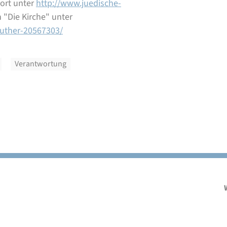
ort unter
http://www.juedische-
 "Die Kirche" unter
-luther-20567303/
Verantwortung