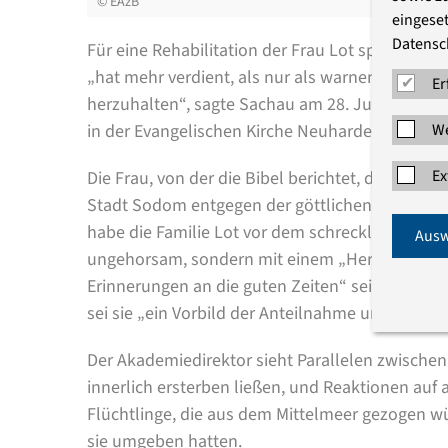
©
EAzB
eingeset
Datensc
Für eine Rehabilitation der Frau Lot spricht sic
„hat mehr verdient, als nur als warnendes Beis
Er
herzuhalten“, sagte Sachau am 28. Juni in sei
in der Evangelischen Kirche Neuhardenberg.
We
Ex
Die Frau, von der die Bibel berichtet, dass sie zu
Stadt Sodom entgegen der göttlichen Weisung um
habe die Familie Lot vor dem schrecklichen An
Ausw
ungehorsam, sondern mit einem „Herz voller An
Erinnerungen an die guten Zeiten“ sei Frau Lot 
sei sie „ein Vorbild der Anteilnahme und Empat
Der Akademiedirektor sieht Parallelen zwischen 
innerlich ersterben ließen, und Reaktionen auf 
Flüchtlinge, die aus dem Mittelmeer gezogen wür
sie umgeben hatten.