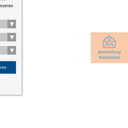
unseren
▾
▾
▾
Anmeldung
Newsletter
eren