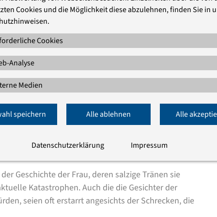
zten Cookies und die Möglichkeit diese abzulehnen, finden Sie in 
hutzhinweisen.
h Akademiedirektor Dr. Rüdiger Sachau aus. Frau Lot
piel für Ungehorsam und Vergangenheitsfixierung
forderliche Cookies
ner „Sommerpredigt“ des Freundeskreises der Akademie
b-Analyse
terne Medien
r Salzsäule erstarrt, weil sie sich bei der Flucht aus der
dreht und zurückblickt, sei als Vorbild zu ehren. Gott
blick der brennenden Stadt bewahren wollen. Nicht
ahl speichern
Alle ablehnen
Alle akzepti
teilnahme mit denen, die verbrannten, voller
erstarrt im Angesicht des Leidens der anderen. Damit
Datenschutzerklärung
Impressum
hie“, betonte Sachau.
der Geschichte der Frau, deren salzige Tränen sie
aktuelle Katastrophen. Auch die die Gesichter der
den, seien oft erstarrt angesichts der Schrecken, die