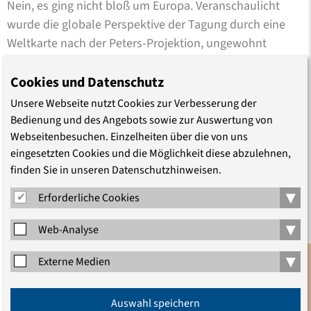
Nein, es ging nicht bloß um Europa. Veranschaulicht
wurde die globale Perspektive der Tagung durch eine
Weltkarte nach der Peters-Projektion, ungewohnt
aufgehängt mit Afrika oben und Europa ganz klein
unten. Auch die Zusammensetzung der Teilnehmenden
Cookies und Datenschutz
wies über Europa hinaus. Die 16 Theologiestudierenden
Unsere Webseite nutzt Cookies zur Verbesserung der
kamen aus Deutschland, Lettland, Tschechien, der
Bedienung und des Angebots sowie zur Auswertung von
Slowakei, Ungarn, Rumänien, der Ukraine, aus Nigeria,
Webseitenbesuchen. Einzelheiten über die von uns
eingesetzten Cookies und die Möglichkeit diese abzulehnen,
Südafrika, Indonesien und den USA.
finden Sie in unseren Datenschutzhinweisen.
Migration war unser Hauptthema und ist ein roter Faden,
▾
Erforderliche Cookies
der durch die ganze Bibel führt und die Menschheit seit
jeher begleitet. Aufbrechen in das Gelobte, das
▾
Web-Analyse
Verheißene Land oder auch nur dorthin, wo die Herde
▾
Externe Medien
Futter findet, wo die Kinder eine Zukunft haben, wo kein
Krieg herrscht. Fast alle Teilnehmenden hatten
Anmeldung
Migrationserfahrungen. Gründe, die Heimat zu verlassen,
Auswahl speichern
Newsletter