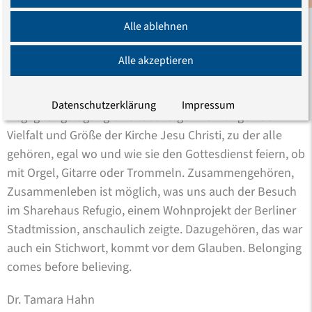
gab es viele und ganz unterschiedliche. Wo gehören wir
hin? Jede Antwort auf diese zentrale Frage brachte neue
Alle ablehnen
Fragen mit sich.
Alle akzeptieren
Für die jungen Theologinnen und Theologen, die
zukünftigen Pfarrer und Pfarrerinnen, war diese
Datenschutzerklärung
Impressum
Begegnungstagung eine lebendige Erfahrungen der
Vielfalt und Größe der Kirche Jesu Christi, zu der alle
gehören, egal wo und wie sie den Gottesdienst feiern, ob
mit Orgel, Gitarre oder Trommeln. Zusammengehören,
Zusammenleben ist möglich, was uns auch der Besuch
im Sharehaus Refugio, einem Wohnprojekt der Berliner
Stadtmission, anschaulich zeigte. Dazugehören, das war
auch ein Stichwort, kommt vor dem Glauben. Belonging
comes before believing.
Dr. Tamara Hahn