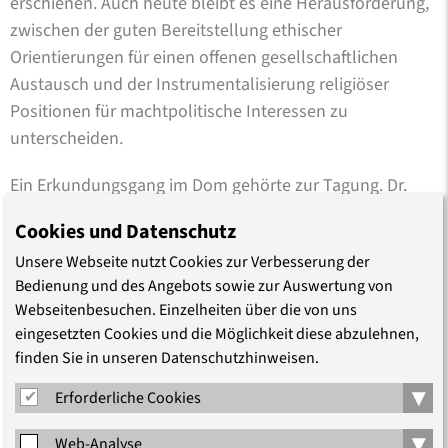
erschienen. Auch heute bleibt es eine Herausforderung,
zwischen der guten Bereitstellung ethischer
Orientierungen für einen offenen gesellschaftlichen
Austausch und der Instrumentalisierung religiöser
Positionen für machtpolitische Interessen zu
unterscheiden.
Ein Erkundungsgang im Dom gehörte zur Tagung. Dr.
Tamara Hahn, Konstantin Manthey und Dompredigerin
Cookies und Datenschutz
Dr. Petra Zimmermann sprachen in der Kaiserloge, unter
Unsere Webseite nutzt Cookies zur Verbesserung der
der hohen Kuppel und im Altarraum über die kulturellen
Bedienung und des Angebots sowie zur Auswertung von
Inszenierungen von Macht. Die Kaiserloge inszeniert die
Webseitenbesuchen. Einzelheiten über die von uns
kaiserliche Macht klar und deutlich mit dem Thron und
eingesetzten Cookies und die Möglichkeit diese abzulehnen,
dem großen rote „Passe-partout“ dahinter. Doch
finden Sie in unseren Datenschutzhinweisen.
durchkreuzt die Ausstattung des Domes, so Hahn,
▾
Erforderliche Cookies
zugleich den kaiserlichen Machtanspruch innerhalb der
Kirche, indem sie mit großen Lettern über den Thron
▾
Web-Analyse