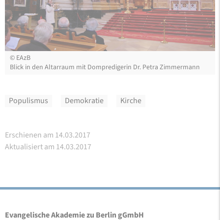
©
©
©
©
©
©
©
©
©
EAzB
EAzB
EAzB
EAzB
Maren Glockner
EAzB
EAzB
EAzB
EAzB
Blick in den Altarraum mit Dompredigerin Dr. Petra Zimmermann
Dr. Frederike van Oorschot
Publikumsgespräche
Dr. Tamara Hahn in der Kaiserloge
Blick in die Kuppel
Konstantin Manthey unter der Kuppel
Blick auf den Altarraum aus den Bänken
Pausengespräche
Schlusspodium
Populismus
Demokratie
Kirche
Erschienen am 14.03.2017
Aktualisiert am 14.03.2017
Evangelische Akademie zu Berlin gGmbH