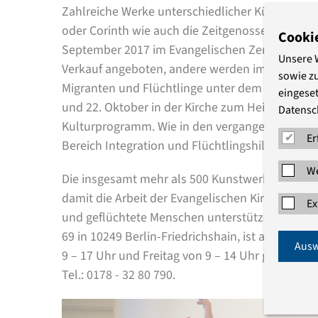
Zahlreiche Werke unterschiedlicher Künstler - 
oder Corinth wie auch die Zeitgenossen Kani Ala
Cooki
September 2017 im Evangelischen Zentrum Berlin
Unsere 
Verkauf angeboten, andere werden im Rahmen 
sowie z
Migranten und Flüchtlinge unter dem Motto „K
eingeset
und 22. Oktober in der Kirche zum Heiligen Kreu
Datensc
Kulturprogramm. Wie in den vergangenen Jahre
Er
Bereich Integration und Flüchtlingshilfe zugute.
We
Die insgesamt mehr als 500 Kunstwerke sind Sp
damit die Arbeit der Evangelischen Kirche Berli
Ex
und geflüchtete Menschen unterstützen. Die Au
69 in 10249 Berlin-Friedrichshain, ist ab 6. Se
Ausw
9 – 17 Uhr und Freitag von 9 – 14 Uhr geöffnet. D
Tel.: 0178 - 32 80 790.