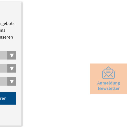
Angebots
uns
unseren
▾
▾
▾
Anmeldung
Newsletter
eren