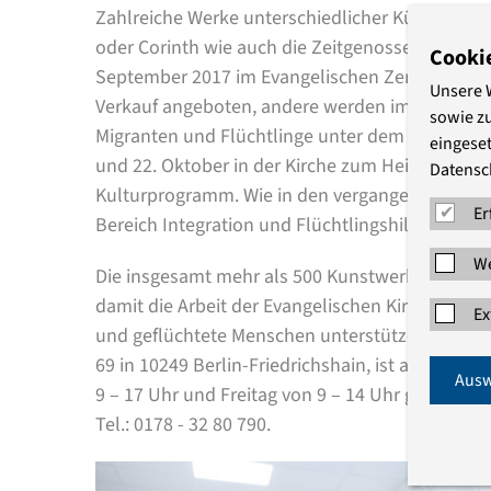
Zahlreiche Werke unterschiedlicher Künstler - 
oder Corinth wie auch die Zeitgenossen Kani Ala
Cooki
September 2017 im Evangelischen Zentrum Berlin
Unsere 
Verkauf angeboten, andere werden im Rahmen 
sowie z
Migranten und Flüchtlinge unter dem Motto „K
eingeset
und 22. Oktober in der Kirche zum Heiligen Kreu
Datensc
Kulturprogramm. Wie in den vergangenen Jahre
Er
Bereich Integration und Flüchtlingshilfe zugute.
We
Die insgesamt mehr als 500 Kunstwerke sind Sp
damit die Arbeit der Evangelischen Kirche Berli
Ex
und geflüchtete Menschen unterstützen. Die Au
69 in 10249 Berlin-Friedrichshain, ist ab 6. Se
Ausw
9 – 17 Uhr und Freitag von 9 – 14 Uhr geöffnet. D
Tel.: 0178 - 32 80 790.