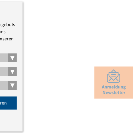
Angebots
uns
unseren
▾
▾
▾
Anmeldung
Newsletter
eren