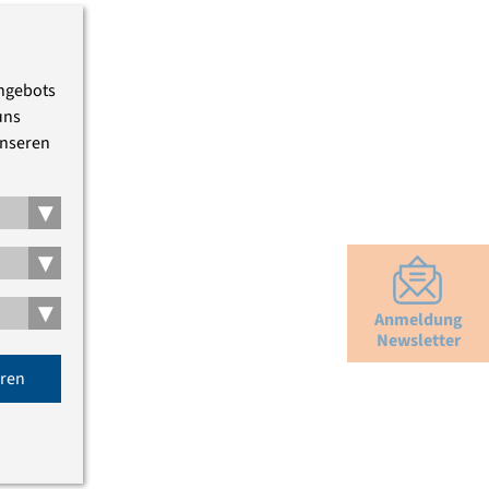
Angebots
uns
unseren
▾
▾
▾
Anmeldung
Newsletter
eren