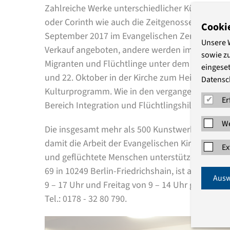
Zahlreiche Werke unterschiedlicher Künstler - 
oder Corinth wie auch die Zeitgenossen Kani Ala
Cooki
September 2017 im Evangelischen Zentrum Berlin
Unsere 
Verkauf angeboten, andere werden im Rahmen 
sowie z
Migranten und Flüchtlinge unter dem Motto „K
eingeset
und 22. Oktober in der Kirche zum Heiligen Kreu
Datensc
Kulturprogramm. Wie in den vergangenen Jahre
Er
Bereich Integration und Flüchtlingshilfe zugute.
We
Die insgesamt mehr als 500 Kunstwerke sind Sp
damit die Arbeit der Evangelischen Kirche Berli
Ex
und geflüchtete Menschen unterstützen. Die Au
69 in 10249 Berlin-Friedrichshain, ist ab 6. Se
Ausw
9 – 17 Uhr und Freitag von 9 – 14 Uhr geöffnet. D
Tel.: 0178 - 32 80 790.