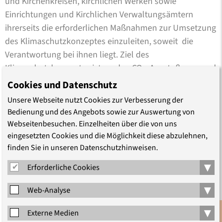
und Kirchenkreisen, kirchlichen Werken sowie
Einrichtungen und Kirchlichen Verwaltungsämtern
ihrerseits die erforderlichen Maßnahmen zur Umsetzung
des Klimaschutzkonzeptes einzuleiten, soweit die
Verantwortung bei ihnen liegt. Ziel des
Klimaschutzkonzeptes ist es, den CO
-Ausstoß von rund
2
85.400 Tonnen bis 2020 um 15 Prozent und bis 2050 um
Cookies und Datenschutz
85 Prozent zu senken.
Unsere Webseite nutzt Cookies zur Verbesserung der
Bedienung und des Angebots sowie zur Auswertung von
Das Klimaschutzkonzept wurde von einer durch die
Webseitenbesuchen. Einzelheiten über die von uns
Kirchenleitung der EKBO berufene Projektgruppe in
eingesetzten Cookies und die Möglichkeit diese abzulehnen,
Zusammenarbeit mit der Forschungsstätte der
finden Sie in unseren Datenschutzhinweisen.
Evangelischen Studiengemeinschaft (FEST) in
▾
Erforderliche Cookies
Heidelberg erarbeitet. Gefördert wurde das Konzept
durch Mittel des Bundesministeriums für Umwelt,
▾
Web-Analyse
Naturschutz, Bau und Reaktorsicherheit.
▾
Externe Medien