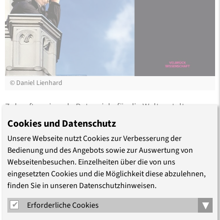
©
Daniel Lienhard
Zukunftsweisende Potenziale für die Weltgestaltung
bergen die Anliegen der Reformation. Um diese
Cookies und Datenschutz
Potenziale ging es im Symposium „Luther 2017:
Unsere Webseite nutzt Cookies zur Verbesserung der
Protestantische Ressourcen der nächsten Moderne“ im
Bedienung und des Angebots sowie zur Auswertung von
Oktober 2016. Alle Beiträge der Konferenz sind
Webseitenbesuchen. Einzelheiten über die von uns
inzwischen in einer gleichnamigen Publikation
eingesetzten Cookies und die Möglichkeit diese abzulehnen,
zusammengefasst.
finden Sie in unseren Datenschutzhinweisen.
▾
Erforderliche Cookies
Internationale Wissenschaftler beleuchten die