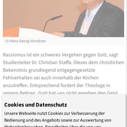
©
Hans-Georg Vorndran
Rassismus ist ein schweres Vergehen gegen Gott, sagt
Studienleiter Dr. Christian Staffa. Dieses dem christlichen
Bekenntnis grundlegend entgegengesetzte
Fehlverhalten sei auch innerhalb der Kirchen
anzutreffen. Entsprechend fordert der Theologe in
seinem Beitrag „Gott hat uns nicht gegeben den Geist
der Furcht – oder?“ im aktuellen Materialheft der
Cookies und Datenschutz
Interkulturellen Woche, „dass in kirchlichen
Unsere Webseite nutzt Cookies zur Verbesserung der
Stellungnahmen stärker theologische Argumente ins
Bedienung und des Angebots sowie zur Auswertung von
Feld geführt werden“.
Webseitenbesuchen. Einzelheiten über die von uns