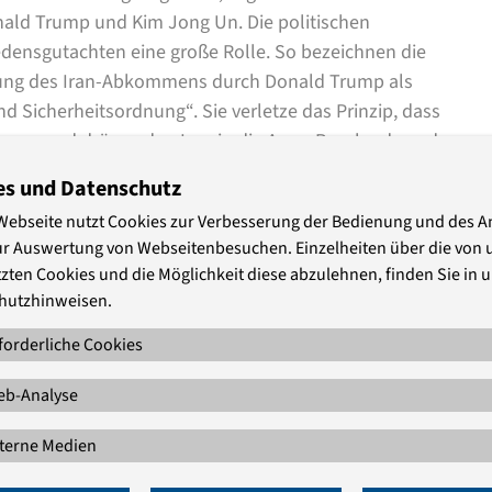
nald Trump und Kim Jong Un. Die politischen
densgutachten eine große Rolle. So bezeichnen die
igung des Iran-Abkommens durch Donald Trump als
und Sicherheitsordnung“. Sie verletze das Prinzip, dass
ssen, und dränge den Iran in die Arme Russlands und
Union gegen diese Entwicklung. Ihr Festhalten am
es und Datenschutz
ohen Kosten verbunden sei. „Europa muss in dieser
Webseite nutzt Cookies zur Verbesserung der Bedienung und des 
reten können“.
ur Auswertung von Webseitenbesuchen. Einzelheiten über die von 
zten Cookies und die Möglichkeit diese abzulehnen, finden Sie in 
h nach Ansicht der Herausgeberinnen und Herausgeber
hutzhinweisen.
le sind die Annexion der Krim durch Russland, die
und die Gefährdung der Demokratie in Polen und
forderliche Cookies
eißt es in der Stellungnahme, sei grundsätzlich ein
b-Analyse
ristig müsse es aber zunächst darum gehen, „das
er halten die Wissenschaftlerinnen und Wissenschaftler
terne Medien