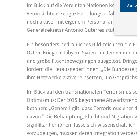
Im Blick auf die Vereinten Nationen konstatier
Ausw
Vetomächte erzeugte Handlungsunfähigkeit in z
noch aktiver mit eigenem Personal an UN-Fried
Generalsekretär António Guterres stützen, so d
Ein besonders bedrohliches Bild zeichnen die F
Osten. Kriege in Libyen, Syrien, im Jemen und 
und große Fluchtbewegungen ausgelöst. Dringe
fordern die Herausgeber*innen. „Die Bundesreg
ihre Netzwerke aktiver einsetzen, um Gespräch
Im Blick auf den transnationalen Terrorismus se
Optimismus: Der 2015 begonnene Abwärtstrend im
betonen: „Generell gilt, dass Terrorismus eher d
davon.“ Die Behauptung, Flucht und Migration 
signifikant erhöhen, lasse sich wissenschaftlich
vorzubeugen, müssen deren Integration verbess