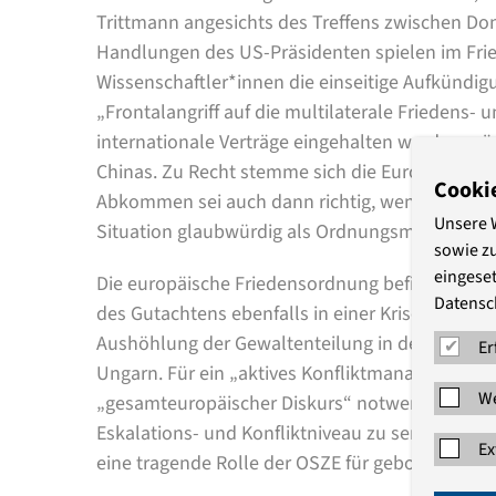
Trittmann angesichts des Treffens zwischen Do
Handlungen des US-Präsidenten spielen im Frie
Wissenschaftler*innen die einseitige Aufkünd
„Frontalangriff auf die multilaterale Friedens- 
internationale Verträge eingehalten werden mü
Chinas. Zu Recht stemme sich die Europäische 
Cooki
Abkommen sei auch dann richtig, wenn es mit h
Unsere 
Situation glaubwürdig als Ordnungsmacht auft
sowie z
eingeset
Die europäische Friedensordnung befindet sic
Datensc
des Gutachtens ebenfalls in einer Krise. Beispie
Aushöhlung der Gewaltenteilung in der Türkei 
Er
Ungarn. Für ein „aktives Konfliktmanagement“, h
We
„gesamteuropäischer Diskurs“ notwendig. Kurzf
Eskalations- und Konfliktniveau zu senken“. Hi
Ex
eine tragende Rolle der OSZE für geboten.