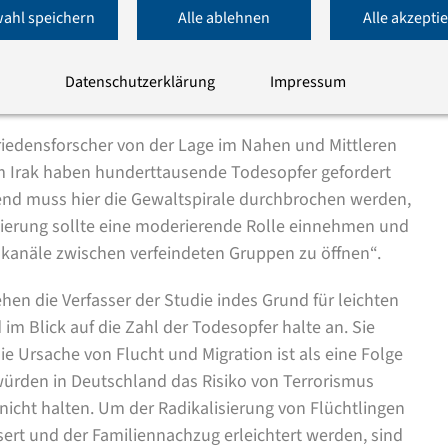
t das Gutachten eine durch die Blockadehaltung der
ahl speichern
Alle ablehnen
Alle akzepti
entralen Krisensituationen. Deutschland möge sich
enseinsätzen beteiligen und den Reformkurs von UN-
Datenschutzerklärung
Impressum
ie daraus resultierende Forderung.
riedensforscher von der Lage im Nahen und Mittleren
im Irak haben hunderttausende Todesopfer gefordert
nd muss hier die Gewaltspirale durchbrochen werden,
ierung sollte eine moderierende Rolle einnehmen und
skanäle zwischen verfeindeten Gruppen zu öffnen“.
hen die Verfasser der Studie indes Grund für leichten
 Blick auf die Zahl der Todesopfer halte an. Sie
ie Ursache von Flucht und Migration ist als eine Folge
würden in Deutschland das Risiko von Terrorismus
 nicht halten. Um der Radikalisierung von Flüchtlingen
ert und der Familiennachzug erleichtert werden, sind