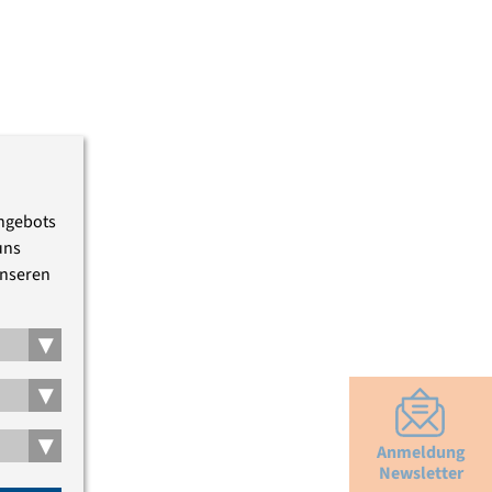
Angebots
uns
unseren
▾
▾
▾
Anmeldung
Newsletter