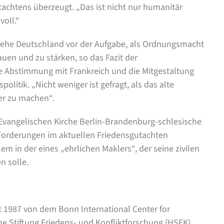
chtens überzeugt. „Das ist nicht nur humanitär
voll.“
tehe Deutschland vor der Aufgabe, als Ordnungsmacht
uen und zu stärken, so das Fazit der
e Abstimmung mit Frankreich und die Mitgestaltung
olitik. „Nicht weniger ist gefragt, als das alte
er zu machen“.
r Evangelischen Kirche Berlin-Brandenburg-schlesische
Forderungen im aktuellen Friedensgutachten
lem in der eines „ehrlichen Maklers“, der seine zivilen
n solle.
 1987 von dem Bonn International Center for
he Stiftung Friedens- und Konfliktforschung (HSFK),