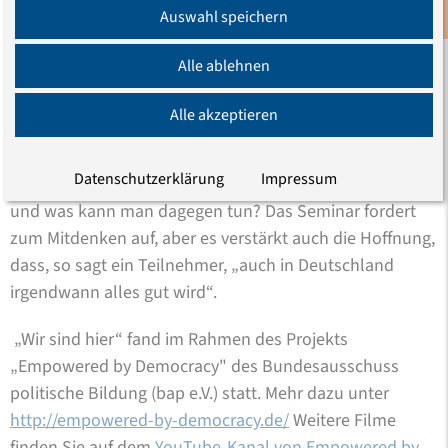
weiterführenden Ideen für die Arbeit im Projekt haben
Auswahl speichern
Newsletter
unsere Erwartungen weit übertroffen.“
Alle ablehnen
„Wir sind hier“ ist ein Anfang mit Singen, Rollenspielen
und vielen Diskussionen. Was sind Kategorien von
Alle akzeptieren
Diskriminierung? Ist die verstärkte Polizeikontrolle
dunkelhäutiger Menschen Diskriminierung oder eine
Datenschutzerklärung
Impressum
Sicherheitsmaßnahme? Wie entsteht Diskriminierung
und was kann man dagegen tun? Das Seminar fordert
zum Mitdenken auf, aber es verstärkt auch die Hoffnung,
dass, so sagt ein Teilnehmer, „auch in Deutschland
irgendwann alles gut wird“.
„Wir sind hier“ fand im Rahmen des Projekts
„Empowered by Democracy" des Bundesausschuss
politische Bildung (bap e.V.) statt. Mehr dazu unter
http://empowered-by-democracy.de/
Weitere Filme
finden Sie auf dem
YouTube-Kanal von Empowered by