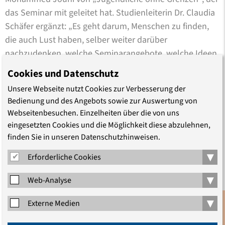
das Seminar mit geleitet hat. Studienleiterin Dr. Claudia
Schäfer ergänzt: „Es geht darum, Menschen zu finden,
die auch Lust haben, selber weiter darüber
nachzudenken, welche Seminarangebote, welche Ideen,
welche Aktivitäten für andere Geflüchtete hier in
Cookies und Datenschutz
Deutschland interessant sein könnten.“
Unsere Webseite nutzt Cookies zur Verbesserung der
Bedienung und des Angebots sowie zur Auswertung von
In diesem ersten Schritt sei es ihr in allererster Linie
Webseitenbesuchen. Einzelheiten über die von uns
darum gegangen, zuzuhören und zu verstehen, was
eingesetzten Cookies und die Möglichkeit diese abzulehnen,
junge Menschen mit Fluchterfahrung bewegt und
finden Sie in unseren Datenschutzhinweisen.
welchen politischen Fragen sie sich nähern wollen, sagt
▾
Erforderliche Cookies
die Studienleiterin nach der Veranstaltung. „Dafür haben
wir viele verschiedene inhaltliche und methodische
▾
Web-Analyse
Impulse aus der historisch-politischen Bildung, der
Antidiskriminierungsarbeit, der Körperarbeit und vieles
▾
Externe Medien
mehr gesetzt. Das Interesse und die eigenen
Anmeldung