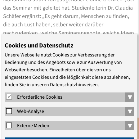
das Seminar mit geleitet hat. Studienleiterin Dr. Claudia
Schäfer ergänzt: „Es geht darum, Menschen zu finden,
die auch Lust haben, selber weiter darüber
nachzudenken, welche Seminarangebote, welche Ideen,
welche Aktivitäten für andere Geflüchtete hier in
Cookies und Datenschutz
Deutschland interessant sein könnten.“
Unsere Webseite nutzt Cookies zur Verbesserung der
Bedienung und des Angebots sowie zur Auswertung von
In diesem ersten Schritt sei es ihr in allererster Linie
Webseitenbesuchen. Einzelheiten über die von uns
darum gegangen, zuzuhören und zu verstehen, was
eingesetzten Cookies und die Möglichkeit diese abzulehnen,
junge Menschen mit Fluchterfahrung bewegt und
finden Sie in unseren Datenschutzhinweisen.
welchen politischen Fragen sie sich nähern wollen, sagt
▾
Erforderliche Cookies
die Studienleiterin nach der Veranstaltung. „Dafür haben
wir viele verschiedene inhaltliche und methodische
▾
Web-Analyse
Impulse aus der historisch-politischen Bildung, der
Antidiskriminierungsarbeit, der Körperarbeit und vieles
▾
Externe Medien
mehr gesetzt. Das Interesse und die eigenen
Anmeldung