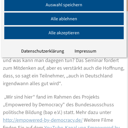
weiterführenden Ideen für die Arbeit im Projekt haben
Auswahl speichern
Newsletter
unsere Erwartungen weit übertroffen.“
Alle ablehnen
„Wir sind hier“ ist ein Anfang mit Singen, Rollenspielen
und vielen Diskussionen. Was sind Kategorien von
Alle akzeptieren
Diskriminierung? Ist die verstärkte Polizeikontrolle
dunkelhäutiger Menschen Diskriminierung oder eine
Datenschutzerklärung
Impressum
Sicherheitsmaßnahme? Wie entsteht Diskriminierung
und was kann man dagegen tun? Das Seminar fordert
zum Mitdenken auf, aber es verstärkt auch die Hoffnung,
dass, so sagt ein Teilnehmer, „auch in Deutschland
irgendwann alles gut wird“.
„Wir sind hier“ fand im Rahmen des Projekts
„Empowered by Democracy" des Bundesausschuss
politische Bildung (bap e.V.) statt. Mehr dazu unter
http://empowered-by-democracy.de/
Weitere Filme
finden Sie auf dem
YouTube-Kanal von Empowered by