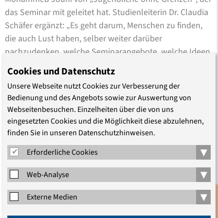
das Seminar mit geleitet hat. Studienleiterin Dr. Claudia
Schäfer ergänzt: „Es geht darum, Menschen zu finden,
die auch Lust haben, selber weiter darüber
nachzudenken, welche Seminarangebote, welche Ideen,
welche Aktivitäten für andere Geflüchtete hier in
Cookies und Datenschutz
Deutschland interessant sein könnten.“
Unsere Webseite nutzt Cookies zur Verbesserung der
Bedienung und des Angebots sowie zur Auswertung von
In diesem ersten Schritt sei es ihr in allererster Linie
Webseitenbesuchen. Einzelheiten über die von uns
darum gegangen, zuzuhören und zu verstehen, was
eingesetzten Cookies und die Möglichkeit diese abzulehnen,
junge Menschen mit Fluchterfahrung bewegt und
finden Sie in unseren Datenschutzhinweisen.
welchen politischen Fragen sie sich nähern wollen, sagt
▾
Erforderliche Cookies
die Studienleiterin nach der Veranstaltung. „Dafür haben
wir viele verschiedene inhaltliche und methodische
▾
Web-Analyse
Impulse aus der historisch-politischen Bildung, der
Antidiskriminierungsarbeit, der Körperarbeit und vieles
▾
Externe Medien
mehr gesetzt. Das Interesse und die eigenen
Anmeldung