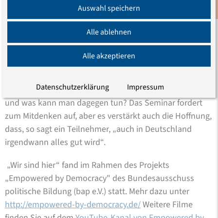
weiterführenden Ideen für die Arbeit im Projekt haben
Auswahl speichern
Newsletter
unsere Erwartungen weit übertroffen.“
Alle ablehnen
„Wir sind hier“ ist ein Anfang mit Singen, Rollenspielen
und vielen Diskussionen. Was sind Kategorien von
Alle akzeptieren
Diskriminierung? Ist die verstärkte Polizeikontrolle
dunkelhäutiger Menschen Diskriminierung oder eine
Datenschutzerklärung
Impressum
Sicherheitsmaßnahme? Wie entsteht Diskriminierung
und was kann man dagegen tun? Das Seminar fordert
zum Mitdenken auf, aber es verstärkt auch die Hoffnung,
dass, so sagt ein Teilnehmer, „auch in Deutschland
irgendwann alles gut wird“.
„Wir sind hier“ fand im Rahmen des Projekts
„Empowered by Democracy" des Bundesausschuss
politische Bildung (bap e.V.) statt. Mehr dazu unter
http://empowered-by-democracy.de/
Weitere Filme
finden Sie auf dem
YouTube-Kanal von Empowered by