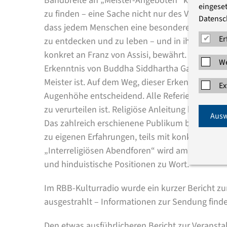
Bandbreite an „Meister-Angeboten“ klug zu unte
eingeset
zu finden – eine Sache nicht nur des Verstandes
Datensc
dass jedem Menschen eine besondere Begabung g
Er
zu entdecken und zu leben – und in ihrer Erfahr
konkret an Franz von Assisi, bewährt. Gerald S
We
Erkenntnis von Buddha Siddhartha Gautama letzt
Meister ist. Auf dem Weg, dieser Erkenntnis gem
Ex
Augenhöhe entscheidend. Alle Referierenden ware
zu verurteilen ist. Religiöse Anleitung hat die 
Ausw
Das zahlreich erschienene Publikum brachte sich
zu eigenen Erfahrungen, teils mit konkreten Frag
„Interreligiösen Abendforen“ wird am 18. Sept
und hinduistische Positionen zu Wort.
Im RBB-Kulturradio wurde ein kurzer Bericht zur
ausgestrahlt – Informationen zur Sendung find
Den etwas ausführlicheren Bericht zur Veransta