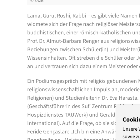
©
EAzB
Lama, Guru, Rōshi, Rabbi – es gibt viele Namen 
widmete sich der Frage nach religiöser Meiste
buddhistischen, einer römisch-katholischen und
Prof. Dr. Almut-Barbara Renger aus religionswisse
Beziehungen zwischen Schüler(in) und Meister(
Wissensinhalten. Oft streben die Schüler oder 
an und vertrauen sich dazu einem Meister oder e
Ein Podiumsgespräch mit religiös gebundenen 
religionswissenschaftlichen Impuls an, moderie
Religionen) und Studienleiterin Dr. Eva Harast
(Geschäftsführerin des Sufi Zentrum Rabbaniyya
Hospizdienstes TAUWerk) und Gerald Seifert (M
Cooki
International). Auf die Frage, ob sie sich selbst
Unsere 
Feride Gençaslan: „Ich bin eine Anwärterin auf S
sowie z