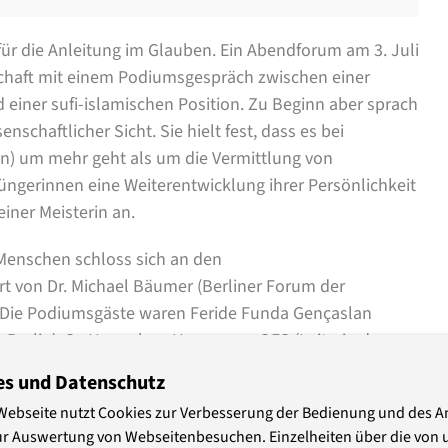
für die Anleitung im Glauben. Ein Abendforum am 3. Juli
rschaft mit einem Podiumsgespräch zwischen einer
 einer sufi-islamischen Position. Zu Beginn aber sprach
nschaftlicher Sicht. Sie hielt fest, dass es bei
in) um mehr geht als um die Vermittlung von
Jüngerinnen eine Weiterentwicklung ihrer Persönlichkeit
iner Meisterin an.
Menschen schloss sich an den
rt von Dr. Michael Bäumer (Berliner Forum der
a. Die Podiumsgäste waren Feride Funda Gençaslan
 Berlin), Sr. Hannelore Huesmann OFS (Leiterin des
itglied der buddhistischen Gemeinschaft Soka Gakkai
es und Datenschutz
 als Meisterin oder als Schülerin betrachte, antwortete
Webseite nutzt Cookies zur Verbesserung der Bedienung und des 
chülerschaft!“. Entscheidend sei, in der großen
ur Auswertung von Webseitenbesuchen. Einzelheiten über die von 