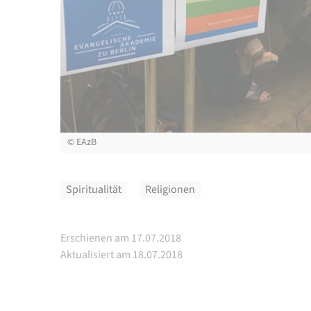
©
©
©
©
©
©
©
©
©
EAzB
EAzB
EAzB
EAzB
EAzB
EAzB
EAzB
EAzB
EAzB
Spiritualität
Religionen
Erschienen am 17.07.2018
Aktualisiert am 18.07.2018