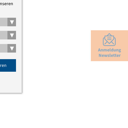
unseren
▾
▾
▾
Anmeldung
Newsletter
eren