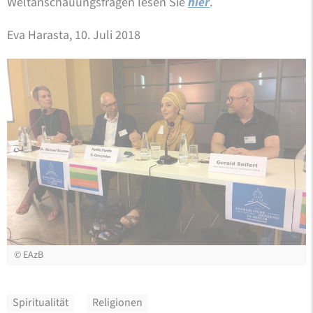
Weltanschauungsfragen lesen Sie
hier
.
Eva Harasta, 10. Juli 2018
©
©
©
©
©
©
©
©
©
EAzB
EAzB
EAzB
EAzB
EAzB
EAzB
EAzB
EAzB
EAzB
Spiritualität
Religionen