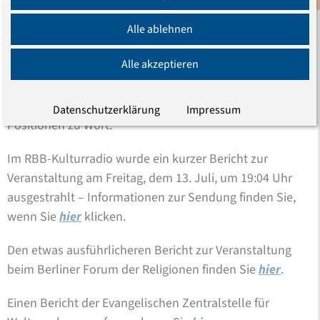
zum Ziel. Das zahlreich erschienene Publikum brachte
sich vielfältig ein, teils mit persönlichen Stellungnahmen
Alle ablehnen
zu eigenen Erfahrungen, teils mit konkreten Fragen an
Alle akzeptieren
die religiösen Positionen. Die Reihe der „Interreligiösen
Abendforen“ wird am 18. September fortgesetzt – dann
kommen baptistische, Baha’i und hinduistische
Datenschutzerklärung
Impressum
Positionen zu Wort.
Im RBB-Kulturradio wurde ein kurzer Bericht zur
Veranstaltung am Freitag, dem 13. Juli, um 19:04 Uhr
ausgestrahlt – Informationen zur Sendung finden Sie,
wenn Sie
hier
klicken.
Den etwas ausführlicheren Bericht zur Veranstaltung
beim Berliner Forum der Religionen finden Sie
hier
.
Einen Bericht der Evangelischen Zentralstelle für