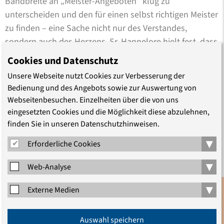
Bandbreite an „Meister-Angeboten“ klug zu
unterscheiden und den für einen selbst richtigen Meister
zu finden – eine Sache nicht nur des Verstandes,
sondern auch des Herzens. Sr. Hannelore hielt fest, dass
jedem Menschen eine besondere Begabung gegeben ist,
Cookies und Datenschutz
ein Charisma. Es gelte, dieses Charisma zu entdecken
Unsere Webseite nutzt Cookies zur Verbesserung der
und zu leben – und in ihrer Erfahrung hat sich dazu die
Bedienung und des Angebots sowie zur Auswertung von
Orientierung an einem Vorbild, konkret an Franz von
Webseitenbesuchen. Einzelheiten über die von uns
Assisi, bewährt. Gerald Seifert brachte den Gedanken in
eingesetzten Cookies und die Möglichkeit diese abzulehnen,
den Raum, dass nach der Erkenntnis von Buddha
finden Sie in unseren Datenschutzhinweisen.
Siddhartha Gautama letztlich allein das Gesetz von
▾
Erforderliche Cookies
Leben und Tod der tiefste Meister ist. Auf dem Weg,
dieser Erkenntnis gemäß zu leben, sei aber zugleich der
▾
Web-Analyse
Austausch auf Augenhöhe entscheidend. Alle
▾
Referierenden waren einig darin, dass ein Missbrauch
Externe Medien
religiöser Autorität zu verurteilen ist. Religiöse Anleitung
Anmeldung
hat die freie Entwicklung und Entfaltung des Glaubens
Auswahl speichern
Newsletter