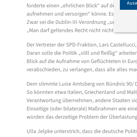
Ausw
forderte einen „ehrlichen Blick“ auf den Umst
aufnehmen und versorgen“ könne. Es müsse „in
Zwar sei die Dublin-III-Verordnung „unvollko
„Man darf geltendes Recht nicht nicht anwende
Der Vertreter der SPD-Fraktion, Lars Castellucci
Daran solle die Politik „still und fleißig“ arbei
Blick auf die Aufnahme von Geflüchteten in Europ
verabschieden, zu verlangen, dass alle alles m
Dem stimmte Luise Amtsberg von Bündnis 90/ Die
So könnten etwa Italien, Griechenland und Mal
Verantwortung übernehmen, andere Staaten si
Einseitige (oder bilaterale) Maßnahmen wie ei
würden das derzeitige Problem der Überlastun
Ulla Jelpke unterstrich, dass die deutsche Polit