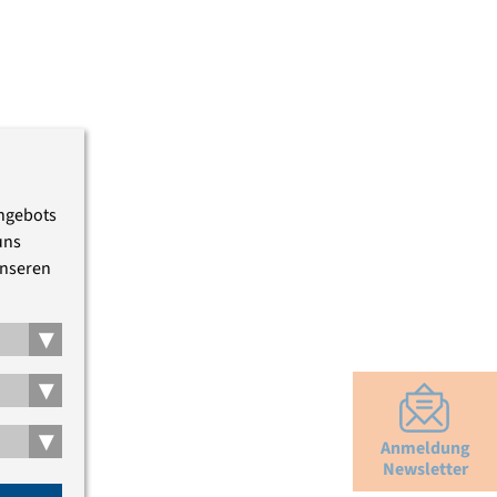
Angebots
uns
unseren
▾
▾
▾
Anmeldung
Newsletter