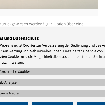
zurückgewiesen werden? „Die Option über eine
sagte Alexander Throm, Abgeordneter der
msdiskussion des Flüchtlingsschutzsymposiums am 26.
es und Datenschutz
, erwiderte die innenpolitische Sprecherin der Fraktion
Webseite nutzt Cookies zur Verbesserung der Bedienung und des 
ur Auswertung von Webseitenbesuchen. Einzelheiten über die von 
zten Cookies und die Möglichkeit diese abzulehnen, finden Sie in 
Vertretern von Bundestagsfraktionen besetzten Podium
hutzhinweisen.
verwies darauf, dass die Belastung durch die
forderliche Cookies
 der Einwohner in Deutschland höher sei als in allen
europäischen Einigungsprozess voran bringen wollen,
b-Analyse
flösen“, sagte er.
terne Medien
cherin der FDP-Fraktion, sprach sich dafür aus,
kzuweisen „wo dies rechtlich möglich ist“. Sie