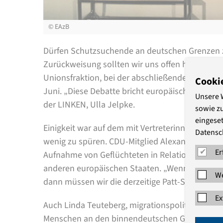
©
EAzB
Dürfen Schutzsuchende an deutschen Grenzen 
Zurückweisung sollten wir uns offen halten“, 
Unionsfraktion, bei der abschließenden Podiu
Cooki
Juni. „Diese Debatte bricht europäisches Recht“
Unsere 
der LINKEN, Ulla Jelpke.
sowie z
eingeset
Einigkeit war auf dem mit Vertreterinnen und 
Datensc
wenig zu spüren. CDU-Mitglied Alexander Throm 
Er
Aufnahme von Geflüchteten in Relation zur Zahl
anderen europäischen Staaten. „Wenn wir den 
We
dann müssen wir die derzeitige Patt-Situation au
Ex
Auch Linda Teuteberg, migrationspolitische Spre
Menschen an den binnendeutschen Grenzen zurüc