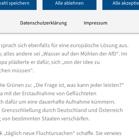
ahl speichern
Alle ablehnen
Alle akzepti
and, dass Deutschland „nicht unbegrenzt Menschen
tensiv an europäischen Lösungen“ gearbeitet werden.
mmen“, doch sie sei vorübergehend anzuwenden, denn:
Datenschutzerklärung
Impressum
n“.
, sprach sich ebenfalls für eine europäische Lösung aus.
ten; alles andere sei „Wasser auf den Mühlen der AfD“. Im
a plädierte er dafür, sich „von der Idee zu
achen müssen“.
 Grünen zu: „Die Frage ist, was kann jeder leisten?“
ta mit der Erstaufnahme von Geflüchteten
ch dafür um eine dauerhafte Aufnahme kümmern.
ne Grenzschließung durch Deutschland und Österreich
g von bestimmten Staaten verschärfen.
ik „täglich neue Fluchtursachen“ schaffe. Sie verwies