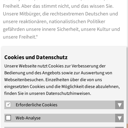
Freiheit. Aber das stimmt nicht, und das wissen Sie.
Unsere Mitbürger, die rechtsextremen Deutschen und
unsere reaktionären, nationalistischen Politiker
gefährden unsere innere Sicherheit, unsere Kultur und
unsere Freiheit.“
Die Autorin lenkte den Blick auf Schicksale von
Cookies und Datenschutz
Geflohenen: Loslassen und weglaufen scheine aus der
friedlichen Ferne nichts Großes zu sein. In ihren Augen
Unsere Webseite nutzt Cookies zur Verbesserung der
Bedienung und des Angebots sowie zur Auswertung von
ist es - abgesehen von dem Verlust eines Angehörigen -
Webseitenbesuchen. Einzelheiten über die von uns
dagegen „die schwierigste und existenziellste Erfahrung,
eingesetzten Cookies und die Möglichkeit diese abzulehnen,
die ein Mensch machen kann“. Es gebe keine größere
finden Sie in unseren Datenschutzhinweisen.
Katastrophe, als das Dach über dem Kopf zu verlieren
▾
und gehen zu müssen. Die Geflüchteten wirkten
Erforderliche Cookies
gedemütigt und verloren, „denn sie haben etwas
▾
Web-Analyse
verloren, das sie ein Leben lang betrauern werden:
Heimat.“