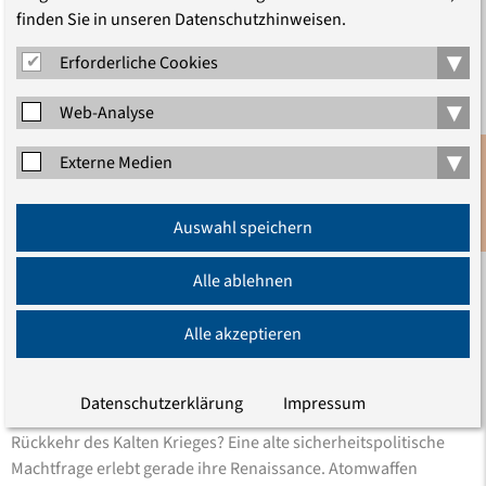
finden Sie in unseren Datenschutzhinweisen.
▾
Erforderliche Cookies
Teilen
▾
Web-Analyse
▾
Externe Medien
Anmeldung
Auswahl speichern
Newsletter
2019
19
Alle ablehnen
Sep
Französische Friedrichstadtkirche
Alle akzeptieren
Nukleare Abschreckung
Eine "heute noch mögliche" ethische Option?
Datenschutzerklärung
Impressum
Rückkehr des Kalten Krieges? Eine alte sicherheitspolitische
Machtfrage erlebt gerade ihre Renaissance. Atomwaffen