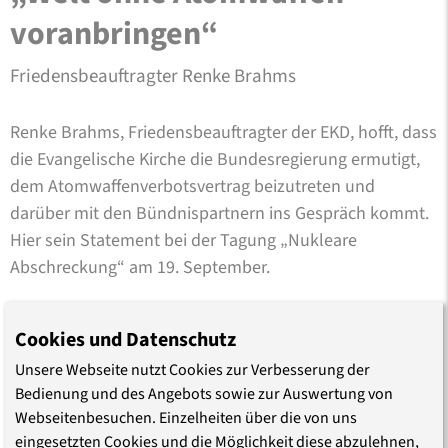
voranbringen“
Friedensbeauftragter Renke Brahms
Renke Brahms, Friedensbeauftragter der EKD, hofft, dass
die Evangelische Kirche die Bundesregierung ermutigt,
dem Atomwaffenverbotsvertrag beizutreten und
darüber mit den Bündnispartnern ins Gespräch kommt.
Hier sein Statement bei der Tagung „Nukleare
Abschreckung“ am 19. September.
Frieden
Abschreckung
Rüstung
Cookies und Datenschutz
Unsere Webseite nutzt Cookies zur Verbesserung der
Bedienung und des Angebots sowie zur Auswertung von
Erschienen am 18.10.2019
Webseitenbesuchen. Einzelheiten über die von uns
Aktualisiert am 04.05.2021
eingesetzten Cookies und die Möglichkeit diese abzulehnen,