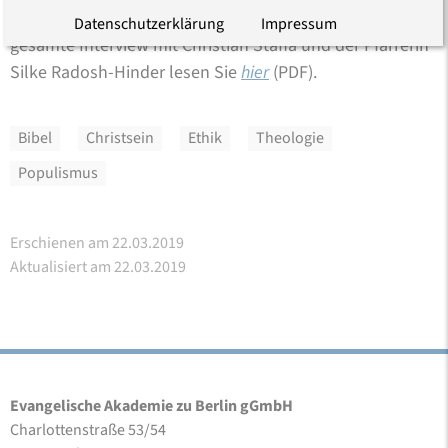
Öffnung durch die Wahrnehmung der Anderen“. Das
Datenschutzerklärung
Impressum
gesamte Interview mit Christian Staffa und der Pfarrerin
Silke Radosh-Hinder lesen Sie
hier
(PDF)
.
Bibel
Christsein
Ethik
Theologie
Populismus
Erschienen am 22.03.2019
Aktualisiert am 22.03.2019
Evangelische Akademie zu Berlin gGmbH
Charlottenstraße 53/54