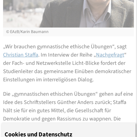
©
EAzB/Karin Baumann
„Wir brauchen gymnastische ethische Übungen“, sagt
Christian Staffa
. Im Interview der Reihe „
Nachgefragt
“
der Fach- und Netzwerkstelle Licht-Blicke fordert der
Studienleiter das gemeinsame Einüben demokratischer
Einstellungen im interreligiösen Dialog.
Die „gymnastischen ethischen Übungen“ gehen auf eine
Idee des Schriftstellers Günther Anders zurück; Staffa
hält sie für ein gutes Mittel, die Gesellschaft für
Demokratie und gegen Rassismus zu wappnen. Die
Flüchtlingskrise 2015 habe gezeigt, dass das „Einüben
Cookies und Datenschutz
des Guten“ funktioniere.