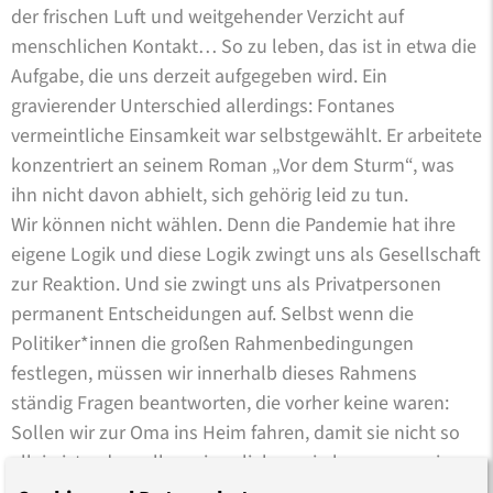
der frischen Luft und weitgehender Verzicht auf
menschlichen Kontakt… So zu leben, das ist in etwa die
Aufgabe, die uns derzeit aufgegeben wird. Ein
gravierender Unterschied allerdings: Fontanes
vermeintliche Einsamkeit war selbstgewählt. Er arbeitete
konzentriert an seinem Roman „Vor dem Sturm“, was
ihn nicht davon abhielt, sich gehörig leid zu tun.
Wir können nicht wählen. Denn die Pandemie hat ihre
eigene Logik und diese Logik zwingt uns als Gesellschaft
zur Reaktion. Und sie zwingt uns als Privatpersonen
permanent Entscheidungen auf. Selbst wenn die
Politiker*innen die großen Rahmenbedingungen
festlegen, müssen wir innerhalb dieses Rahmens
ständig Fragen beantworten, die vorher keine waren:
Sollen wir zur Oma ins Heim fahren, damit sie nicht so
allein ist, oder sollen wir es lieber sein lassen, um sie
nicht zu gefährden? Soll ich den Bus nehmen, der