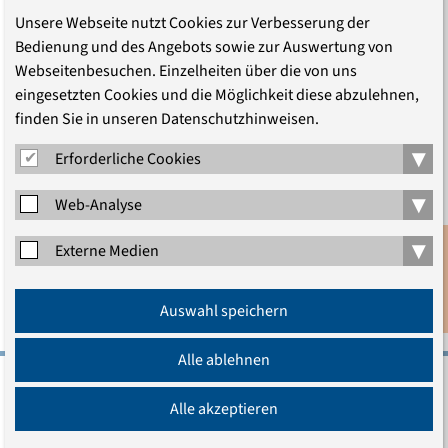
Unsere Webseite nutzt Cookies zur Verbesserung der
Bedienung und des Angebots sowie zur Auswertung von
Webseitenbesuchen. Einzelheiten über die von uns
eingesetzten Cookies und die Möglichkeit diese abzulehnen,
©
EKD
finden Sie in unseren Datenschutzhinweisen.
Grußwort zum Symposium: Flüchtlingsschutz in Europa
▾
Erforderliche Cookies
(2011
(PDF, 65.9 KB)
)
▾
Web-Analyse
▾
Erschienen am 04.04.2014
Externe Medien
Aktualisiert am 27.09.2014
Anmeldung
Auswahl speichern
Newsletter
Alle ablehnen
Evangelische Akademie zu Berlin gGmbH
Alle akzeptieren
Charlottenstraße 53/54